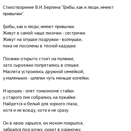
Стихотворение B.И. Берлина "Грибы, как и люди, имеют
привычки".
Грибы, как и люди, имеют привычки.
Живут в самой чаще лисички - сестрички.
Живут на опушке подружки - волнушки,
пока не посолены в тесной кадушке.
Поганки открыто стоят на полянке,
зато сыроежки попрятались в спешке.
Маслята устроились дружной семейкой,
у маленьких - шляпки чуть меньше копейки.
И крошек - опят тонконогие стайки
у старого пня собрались на лужайке.
Найдется и белый для зоркого глаза,
хотя и не всюду, хотя и не сразу.
Он в хвою зарылся, он мохом покрылся,
забрался под кочку, сидит в одиночку.