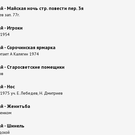
й - Майская ночь стр. повести пер. 3я
в зап. 77г.
й - Игроки
 1954
ай - Сорочинская ярмарка
итает А Калягин 1974
ай - Старосветские помещики
ов
й - Нос
1975 уч. Е. Лебедев, Н. Дмитриев
ай - Женитьба
Ленком
ай - Шинель
дской