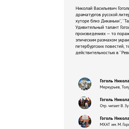
Николай Васильевич Гогол
драматургов русской лите
хуторе близ Диканьки”, “Та
Удивительный талант Гогол
произведениях — то пораж
эпическим размахом украи
петербургских повестей, т
действительностью в “Рев
Гоголь Никол
Меркурьев, Тол
Гоголь Никол
Отр. читает В. З
Гоголь Никола
МХАТ им. М. Гор