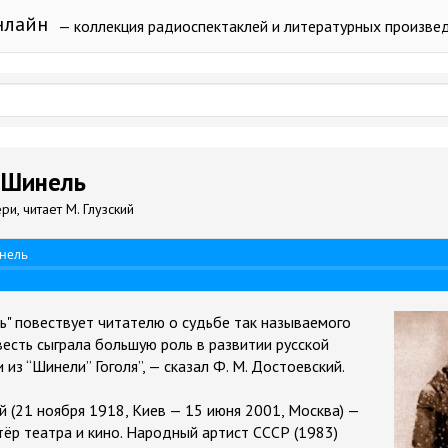
нлайн
— коллекция радиоспектаклей и литературных произве
- Шинель
и, читает М. Глузский
инель
ль" повествует читателю о судьбе так называемого
весть сыграла большую роль в развитии русской
 из “Шинели” Гоголя”, — сказал Ф. М. Достоевский.
кий (21 ноября 1918, Киев — 15 июня 2001, Москва) —
тёр театра и кино. Народный артист СССР (1983)