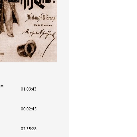
ем
01:09:43
00:02:45
02:35:28