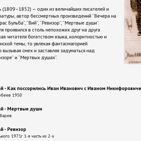
ь (1809–1852) — один из величайших писателей и
ратуры, автор бессмертных произведений “Вечера на
рас Бульба”, “Вий”, “Ревизор”, “Мертвые души”.
я проявился в столь непохожих друг на друга
ая читателя богатством языка, колоритностью и
нской темы, то увлекая фантасмагорией
о вызывая смех и заставляя задуматься над
изоре” и “Мертвых душах”.
ай - Как поссорились Иван Иванович с Иваном Никифорович
убеев 1950
ай - Мертвые души
убарев
й - Ревизор
ького 1971г 1-я часть из 2-х