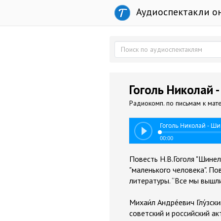
Аудиоспектакли о
Гоголь Николай 
Радиокомп. по письмам к матер
Гоголь Николай - Ш
00:00
Повесть Н.В.Гоголя "Шине
"маленького человека". По
литературы. “Все мы вышли
Михаи́л Андре́евич Глу́зс
советский и российский ак