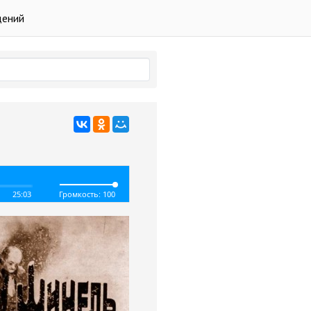
дений
25:03
Громкость: 100