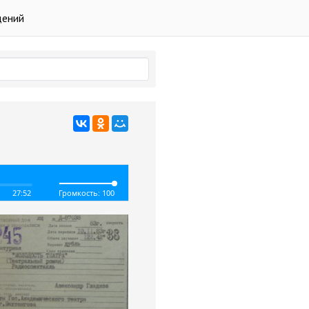
дений
27:52
Громкость: 100