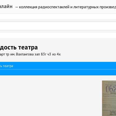
нлайн
— коллекция радиоспектаклей и литературных произве
одость театра
рт тр им. Вахтангова зап 83г ч3 из 4х
ть театра