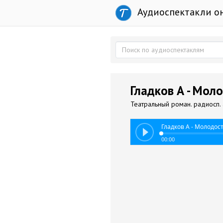
Аудиоспектакли о
Гладков А - Мол
Театральный роман. радиосп. а
Гладков А - Молодос
00:00