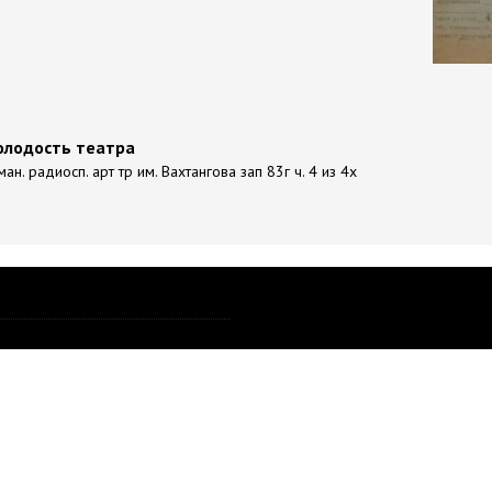
Молодость театра
н. радиосп. арт тр им. Вахтангова зап 83г ч. 4 из 4х