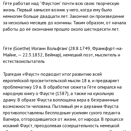
Гёте работал над “Фаустом” почти всю свою творческую
жизнь. Первый замысел возник у него, когда ему было
немногим больше двадцати лет. Закончил он произведение
за несколько месяцев до кончины. Таким образом, от начала
работы до её окончания прошло около шестидесяти лет.
Гёте (Goethe) Иоганн Вольфганг (28.8.1749, Франкфурт-на-
Майне, — 22.3.1832, Веймар), немецкий поэт, мыслитель и
естествоиспытатель
Трагедия «Фауст» подводит итог развитию всей
европейской просветительской мысли 18 в. и предваряет
проблематику 19 в. В обработке сюжета Гёте опирался на
народную книгу о Фаусте (1587), а также на кукольную
драму. В образе Фауста воплощена вера в безграничные
возможности человека. Пытливый ум и дерзания Фауста
противопоставлены бесплодным усилиям сухого педанта
Вагнера, отгородившегося от жизни, от народа. В процессе
исканий Фауст, преодолевая созерцательность немецкой