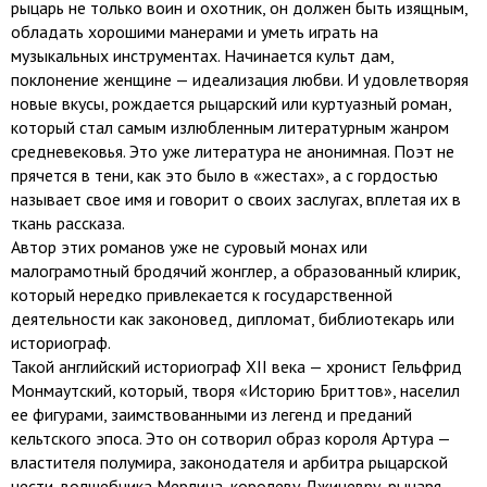
рыцарь не только воин и охотник, он должен быть изящным,
обладать хорошими манерами и уметь играть на
музыкальных инструментах. Начинается культ дам,
поклонение женщине — идеализация любви. И удовлетворяя
новые вкусы, рождается рыцарский или куртуазный роман,
который стал самым излюбленным литературным жанром
средневековья. Это уже литература не анонимная. Поэт не
прячется в тени, как это было в «жестах», а с гордостью
называет свое имя и говорит о своих заслугах, вплетая их в
ткань рассказа.
Автор этих романов уже не суровый монах или
малограмотный бродячий жонглер, а образованный клирик,
который нередко привлекается к государственной
деятельности как законовед, дипломат, библиотекарь или
историограф.
Такой английский историограф XII века — хронист Гельфрид
Монмаутский, который, творя «Историю Бриттов», населил
ее фигурами, заимствованными из легенд и преданий
кельтского эпоса. Это он сотворил образ короля Артура —
властителя полумира, законодателя и арбитра рыцарской
чести, волшебника Мерлина, королеву Джиневру, рыцаря