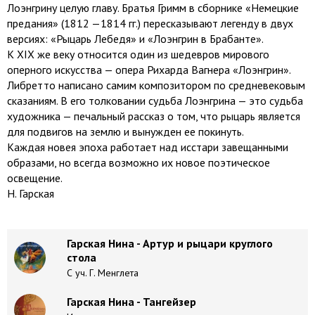
Лоэнгрину целую главу. Братья Гримм в сборнике «Немецкие
предания» (1812 —1814 гг.) пересказывают легенду в двух
версиях: «Рыцарь Лебедя» и «Лоэнгрин в Брабанте».
К XIX же веку относится один из шедевров мирового
оперного искусства — опера Рихарда Вагнера «Лоэнгрин».
Либретто написано самим композитором по средневековым
сказаниям. В его толковании судьба Лоэнгрина — это судьба
художника — печальный рассказ о том, что рыцарь является
для подвигов на землю и вынужден ее покинуть.
Каждая новея эпоха работает над исстари завещанными
образами, но всегда возможно их новое поэтическое
освещение.
Н. Гарская
Гарская Нина - Артур и рыцари круглого
стола
С уч. Г. Менглета
Гарская Нина - Тангейзер