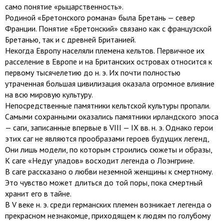
само понятие «рыцарственность».
Родиной «Бретонского романа» была Бретань — север
Франции. Понятие «Бретонский» связано как с французской
Бретанью, так и с древней Британией.
Некогда Европу населяли племена кельтов. Первичное их
расселение в Европе и на Британских островах относится к
первому тысячелетию до н. э. Их почти полностью
утраченная большая цивилизация оказала огромное влияние
на всю мировую культуру.
Непосредственные памятники кельтской культуры пропали.
Самыми сохранными оказались памятники ирландского эпоса
— саги, записанные впервые в VIII — IX вв. н. э. Однако герои
этих саг не являются прообразами героев будущих легенд,
Они лишь модели, по которым строились сюжеты и образы,
К саге «Недуг уладов» восходит легенда о Лоэнгрине.
В саге рассказано о любви неземной женщины к смертному.
Это чувство может длиться до той поры, пока смертный
хранит его в тайне.
В V веке н. э. среди германских племен возникает легенда о
прекрасном незнакомце, приходящем к людям по голубому