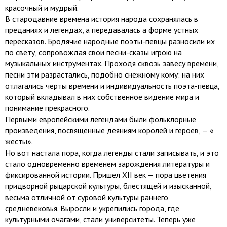
красочный и мудрый.
В стародавние времена история народа сохранялась в
преданиях и легендах, а передавалась а форме устных
пересказов. Бродячие народные поэты-певцы разносили их
по свету, сопровождая свои песни-сказы игрою на
музыкальных инструментах. Проходя сквозь завесу времени,
песни эти разрастались, подобно снежному кому: на них
отлагались черты времени и индивидуальность поэта-певца,
который вкладывал в них собственное видение мира и
понимание прекрасного.
Первыми европейскими легендами были фольклорные
произведения, посвященные деяниям королей и героев, — «
жесты».
Но вот настала пора, когда легенды стали записывать, и это
стало одновременно временем зарождения литературы и
фиксированной истории. Пришел XII век — пора цветения
придворной рыцарской культуры, блестящей и изысканной,
весьма отличной от суровой культуры раннего
средневековья. Выросли и укрепились города, где
культурными очагами, стали университеты. Теперь уже