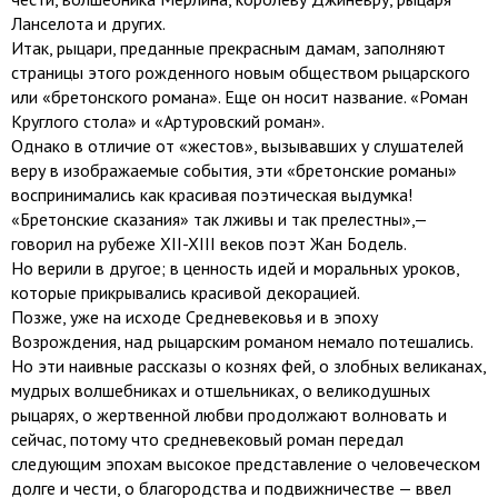
Ланселота и других.
Итак, рыцари, преданные прекрасным дамам, заполняют
страницы этого рожденного новым обществом рыцарского
или «бретонского романа». Еще он носит название. «Роман
Круглого стола» и «Артуровский роман».
Однако в отличие от «жестов», вызывавших у слушателей
веру в изображаемые события, эти «бретонские романы»
воспринимались как красивая поэтическая выдумка!
«Бретонские сказания» так лживы и так прелестны»,—
говорил на рубеже XII-XIII веков поэт Жан Бодель.
Но верили в другое; в ценность идей и моральных уроков,
которые прикрывались красивой декорацией.
Позже, уже на исходе Средневековья и в эпоху
Возрождения, над рыцарским романом немало потешались.
Но эти наивные рассказы о кознях фей, о злобных великанах,
мудрых волшебниках и отшельниках, о великодушных
рыцарях, о жертвенной любви продолжают волновать и
сейчас, потому что средневековый роман передал
следующим эпохам высокое представление о человеческом
долге и чести, о благородства и подвижничестве — ввел