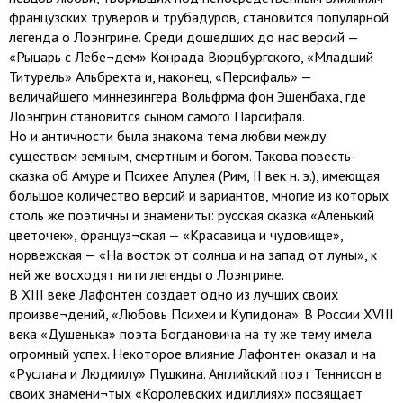
французских труверов и трубадуров, становится популярной
легенда о Лоэнгрине. Среди дошедших до нас версий —
«Рыцарь с Лебе¬дем» Конрада Вюрцбургского, «Младший
Титурель» Альбрехта и, наконец, «Персифаль» —
величайшего миннезингера Вольфрма фон Эшенбаха, где
Лоэнгрин становится сыном самого Парсифаля.
Но и античности была знакома тема любви между
существом земным, смертным и богом. Такова повесть-
сказка об Амуре и Психее Aпyлея (Рим, II век н. э.), имеющая
большое количество версий и вариантов, многие из которых
столь же поэтичны и знамениты: русская сказка «Аленький
цветочек», француз¬ская — «Красавица и чудовище»,
норвежская — «На восток от солнца и на запад от луны», к
ней же восходят нити легенды о Лоэнгрине.
В XIII веке Лафонтен создает одно из лучших своих
произве¬дений, «Любовь Психеи и Купидона». В России XVIII
века «Душенька» поэта Богдановича на ту же тему имела
огромный успех. Некоторое влияние Лафонтен оказал и на
«Руслана и Людмилу» Пушкина. Английский поэт Теннисон в
своих знамени¬тых «Королевских идиллиях» посвящает