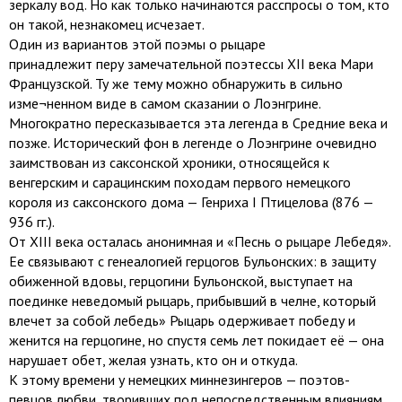
зеркалу вод. Но как только начинаются расспросы о том, кто
он такой, незнакомец исчезает.
Один из вариантов этой поэмы о рыцаре
принадлежит перу замечательной поэтессы XII века Мари
Французской. Ту же тему можно обнаружить в сильно
изме¬ненном виде в самом сказании о Лоэнгрине.
Многократно пересказывается эта легенда в Средние века и
позже. Исторический фон в легенде о Лоэнгрине очевидно
заимствован из саксонской хроники, относящейся к
венгерским и сарацинским походам первого немецкого
короля из саксонского дома — Генриха I Птицелова (876 —
936 гг.).
От XIII века осталась анонимная и «Песнь о рыцаре Лебедя».
Ее связывают с генеалогией герцогов Бульонских: в защиту
обиженной вдовы, герцогини Бульонской, выступает на
поединке неведомый рыцарь, прибывший в челне, который
влечет за собой лебедь» Рыцарь одерживает победу и
женится на герцогине, но спустя семь лет покидает её — она
нарушает обет, желая узнать, кто он и откуда.
К этому времени у немецких миннезингеров — поэтов-
певцов любви, творивших под непосредственным влияниям