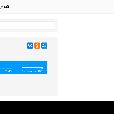
дений
31:45
Громкость: 100