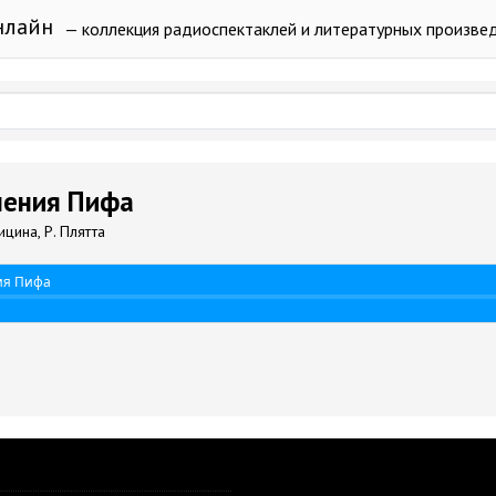
нлайн
— коллекция радиоспектаклей и литературных произве
чения Пифа
ицина, Р. Плятта
ия Пифа