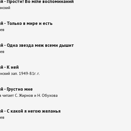
 - Прости! Во мгле воспоминаний
инский
 - Только в мире и есть
лев
й - Одна звезда меж всеми дышит
лев
 - К ней
нский зап. 1949-81г. г.
 - Грустно мне
а читает С. Жирнов и Н. Обухова
 - С какой я негою желанья
лев