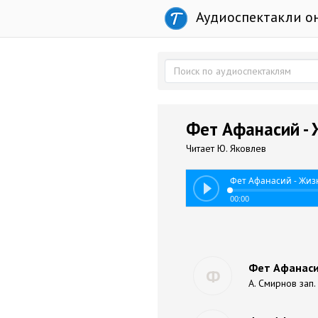
Аудиоспектакли о
Фет Афанасий - 
Читает Ю. Яковлев
Фет Афанасий - Жизн
00:00
Фет Афанасий
Ф
А. Смирнов зап. 