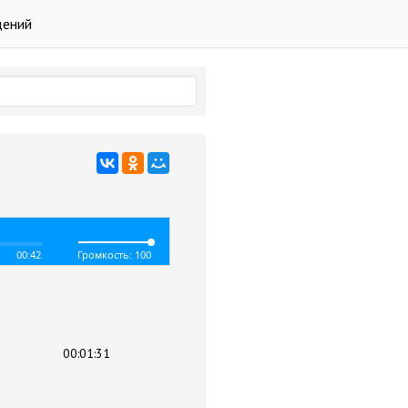
дений
00:42
Громкость: 100
00:01:31