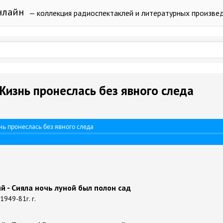
нлайн
— коллекция радиоспектаклей и литературных произве
Жизнь пронеслась без явного следа
ь пронеслась без явного следа
 - Сияла ночь луной был полон сад
1949-81г. г.