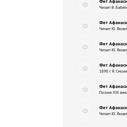
Фет Афанасий
Ф
Читает В. Бабят
Фет Афанасий
Ф
Читает Ю. Яков
Фет Афанаси
Ф
Читает Ю. Яков
Фет Афанасий
Ф
1890 г Я. Смоле
Фет Афанасий
Ф
Поэзия XIX век
Фет Афанасий
Ф
Читает Ю. Яков