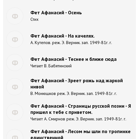
Фет Афанасий - Осень
Ф
Стих
Фет Афанасий - На качелях.
Ф
А. Кутепов. реж. Э. Верник. зап. 1949-81г. г.
Фет Афанасий - Теснее и ближе сюда
Ф
Читает В. Бабятинский
Фет Афанасий - Зреет рожь над жаркой
Ф
нивой
В. Монюшков реж. Э. Верник. зап. 1949-81г. г.
Фет Афанасий - Страницы русской позии - Я
Ф
пришел к тебе с приветом.
Читает А. Смирнов реж. Э. Верник. зап. 1949-81г. г.
Фет Афанасий - Лесом мы шли по тропинке
Ф
единственной