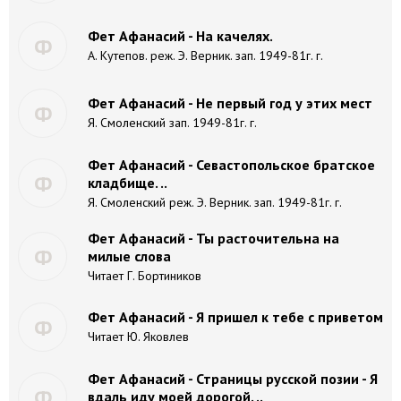
Фет Афанасий - На качелях.
Ф
А. Кутепов. реж. Э. Верник. зап. 1949-81г. г.
Фет Афанасий - Не первый год у этих мест
Ф
Я. Смоленский зап. 1949-81г. г.
Фет Афанасий - Севастопольское братское
Ф
кладбище. ..
Я. Смоленский реж. Э. Верник. зап. 1949-81г. г.
Фет Афанасий - Ты расточительна на
Ф
милые слова
Читает Г. Бортиников
Фет Афанасий - Я пришел к тебе с приветом
Ф
Читает Ю. Яковлев
Фет Афанасий - Страницы русской позии - Я
Ф
вдаль иду моей дорогой. ..