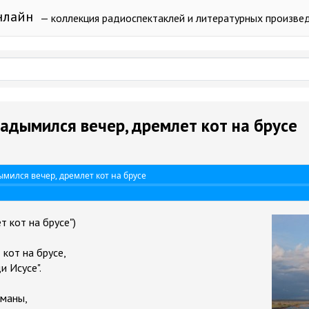
нлайн
— коллекция радиоспектаклей и литературных произве
 Задымился вечер, дремлет кот на брусе
ымился вечер, дремлет кот на брусе
т кот на брусе")
кот на брусе,
и Исусе".
уманы,