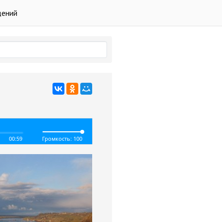
дений
00:59
Громкость: 100