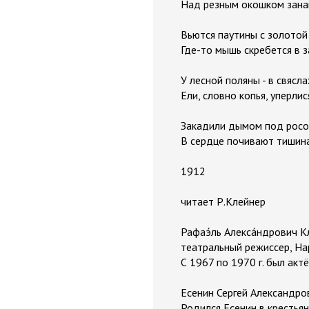
Над резным окошком занав
Вьются паутины с золотой
Где-то мышь скребется в з
У лесной поляны - в свясл
Ели, словно копья, уперлис
Закадили дымом под росо
В сердце почивают тишина
1912
читает Р.Клейнер
Рафаэ́ль Алекса́ндрович К
театральный режиссер, Нар
С 1967 по 1970 г. был ак
Есенин Сергей Александро
Родился Есенин в крестьян