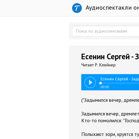
Аудиоспектакли о
Есенин Сергей -
Читает Р. Клейнер
Есенин Сергей - Зад
00:00
("Задымился вечер, дремле
Задымился вечер, дремлет 
Кто-то помолился: "Господ
Полыхают зори, круятся т