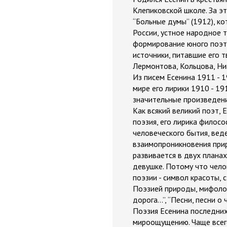
Клепиковской школе. За э
“Больные думы” (1912), ко
России, устное народное т
формирование юного поэта
источники, питавшие его т
Лермонтова, Кольцова, Ник
Из писем Есенина 1911 - 
мире его лирики 1910 - 1
значительные произведения
Как всякий великий поэт, 
поэзия, его лирика филосо
человеческого бытия, вед
взаимопроникновения прир
развивается в двух планах:
девушке. Потому что челов
поэзии - символ красоты, 
Поэзией природы, мифолог
дорога...”, “Песни, песни о
Поэзия Есенина последних
мироощущению. Чаще всего