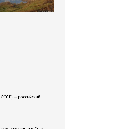
, СССР) — российский
ком училище и в Спас -