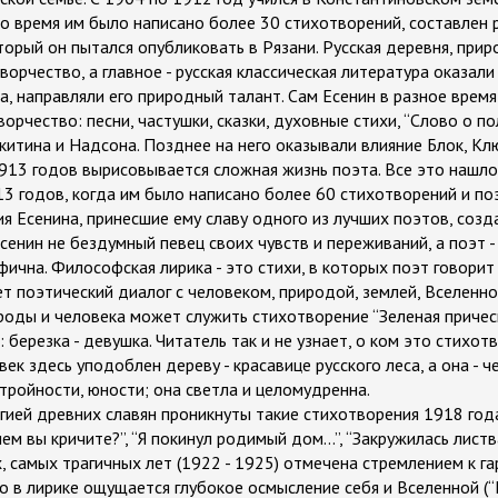
то время им было написано более 30 стихотворений, составлен 
торый он пытался опубликовать в Рязани. Русская деревня, при
ворчество, а главное - русская классическая литература оказали
, направляли его природный талант. Сам Есенин в разное время
ворчество: песни, частушки, сказки, духовные стихи, “Слово о по
итина и Надсона. Позднее на него оказывали влияние Блок, Клюе
1913 годов вырисовывается сложная жизнь поэта. Все это нашл
913 годов, когда им было написано более 60 стихотворений и по
 Есенина, принесшие ему славу одного из лучших поэтов, созда
Есенин не бездумный певец своих чувств и переживаний, а поэт -
фична. Философская лирика - это стихи, в которых поэт говори
ет поэтический диалог с человеком, природой, землей, Вселенн
оды и человека может служить стихотворение “Зеленая прическ
 березка - девушка. Читатель так и не узнает, о ком это стихотв
ек здесь уподоблен дереву - красавице русского леса, а она - че
стройности, юности; она светла и целомудренна.
ией древних славян проникнуты такие стихотворения 1918 года
 чем вы кричите?”, “Я покинул родимый дом...”, “Закружилась листва
, самых трагичных лет (1922 - 1925) отмечена стремлением к г
 в лирике ощущается глубокое осмысление себя и Вселенной (“Н