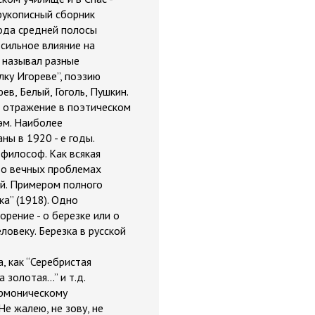
рукописный сборник
рода средней полосы
 сильное влияние на
 называл разные
лку Игореве”, поэзию
в, Белый, Гоголь, Пушкин.
о отражение в поэтическом
эм. Наиболее
ны в 1920 - е годы.
 философ. Как всякая
т о вечных проблемах
ой. Примером полного
а” (1918). Одно
орение - о березке или о
ловеку. Березка в русской
, как “Серебристая
 золотая...” и т.д.
армоническому
е жалею, не зову, не