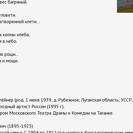
ес багряный.
 повети.
атворенной клети...
ах копны хлеба,
я в небо.
ю рощи...
 и мощи.
ле́йнер (род. 1 июня 1939, д. Рубежное, Луганская область, УССР
одный артист России (1995 г.).
тёром Московского Театра Драмы и Комедии на Таганке.
вич (1895-1925)
ской семье. С 1904 по 1912 год учился в Константиновском земс