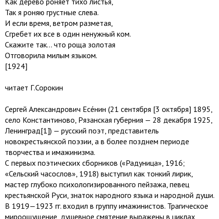
Как дерево роняет тихо листья,
Так я роняю грустные слева.
И если время, ветром разметая,
Сгребет их все в один ненужный ком.
Скажите так... что роща золотая
Отговорила милым языком.
[1924]
читает Г.Сорокин
Сергей Александрович Есе́нин (21 сентября [3 октября] 1895,
село Константиново, Рязанская губерния — 28 декабря 1925,
Ленинград[1]) — русский поэт, представитель
новокрестьянской поэзии, а в более позднем периоде
творчества и имажинизма.
С первых поэтических сборников («Радуница», 1916;
«Сельский часослов», 1918) выступил как тонкий лирик,
мастер глубоко психологизированного пейзажа, певец
крестьянской Руси, знаток народного языка и народной души.
В 1919—1923 гг. входил в группу имажинистов. Трагическое
мироощущение, душевное смятение выражены в циклах