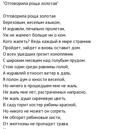
"Отговорила роща золотая"
Отговорила роща золотая
Березовым, веселым языком,
И журавли, печально пролетая,
Уж не жалеют больше ни о ком.
Кого жалеть? Ведь каждый в мире странник
Пройдет, зайдет и вновь оставит дом.
О всех ушедших грезит конопляник
С широким месяцем над голубым прудом.
Стою один среди равнины голой,
А журавлей относит ветер в даль,
Я полон дум о юности веселой,
Но ничего в прошедшем мне не жаль.
Не жаль мне лет, растраченных напрасно,
Не жаль души сиреневую цветь.
В саду горит костер рябины красной,
Но никого не может он согреть.
Не обгорят рябиновые кисти,
От желтизны не пропадет трава.