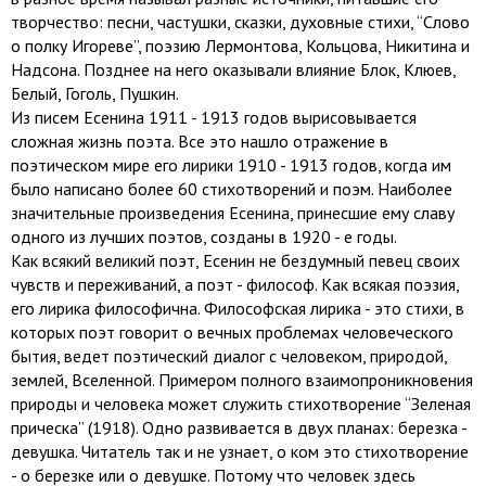
творчество: песни, частушки, сказки, духовные стихи, “Слово
о полку Игореве”, поэзию Лермонтова, Кольцова, Никитина и
Надсона. Позднее на него оказывали влияние Блок, Клюев,
Белый, Гоголь, Пушкин.
Из писем Есенина 1911 - 1913 годов вырисовывается
сложная жизнь поэта. Все это нашло отражение в
поэтическом мире его лирики 1910 - 1913 годов, когда им
было написано более 60 стихотворений и поэм. Наиболее
значительные произведения Есенина, принесшие ему славу
одного из лучших поэтов, созданы в 1920 - е годы.
Как всякий великий поэт, Есенин не бездумный певец своих
чувств и переживаний, а поэт - философ. Как всякая поэзия,
его лирика философична. Философская лирика - это стихи, в
которых поэт говорит о вечных проблемах человеческого
бытия, ведет поэтический диалог с человеком, природой,
землей, Вселенной. Примером полного взаимопроникновения
природы и человека может служить стихотворение “Зеленая
прическа” (1918). Одно развивается в двух планах: березка -
девушка. Читатель так и не узнает, о ком это стихотворение
- о березке или о девушке. Потому что человек здесь