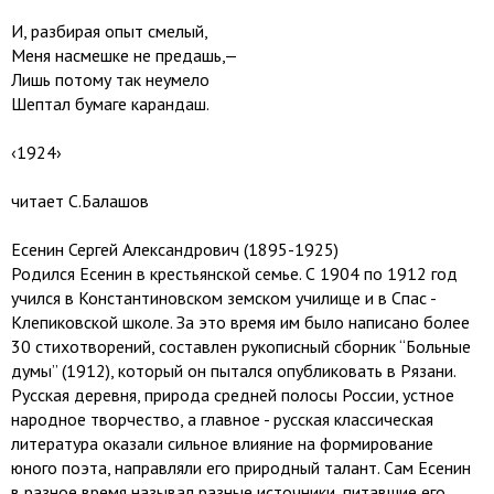
И, разбирая опыт смелый,
Меня насмешке не предашь,—
Лишь потому так неумело
Шептал бумаге карандаш.
‹1924›
читает С.Балашов
Есенин Сергей Александрович (1895-1925)
Родился Есенин в крестьянской семье. С 1904 по 1912 год
учился в Константиновском земском училище и в Спас -
Клепиковской школе. За это время им было написано более
30 стихотворений, составлен рукописный сборник “Больные
думы” (1912), который он пытался опубликовать в Рязани.
Русская деревня, природа средней полосы России, устное
народное творчество, а главное - русская классическая
литература оказали сильное влияние на формирование
юного поэта, направляли его природный талант. Сам Есенин
в разное время называл разные источники, питавшие его