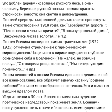
уподоблен дереву - красавице русского леса, а она -
человеку. Березка в русской поэзии - символ красоты,
стройности, юности; она светла и целомудренна.
Поэзией природы, мифологией древних славян проникнуты
такие стихотворения 1918 года, как “Серебристая дорога...”,
“Песни, песни о чем вы кричите?”, “Я покинул родимый дом...”,
“Закружилась листва золотая...” и т.д.
Поэзия Есенина последних, самых трагичных лет (1922 -
1925) отмечена стремлением к гармоническому
мироощущению. Чаще всего в лирике ощущается глубокое
осмысление себя и Вселенной (“Не жалею, не зову, не
плачу...”, “Отговорила роща золотая...”, “Мы теперь уходим
понемного...” и др.)
Поэма ценностей в поэзии Есенина едина и неделима; в ней
все взаимосвязано, все образует единую картину “родины
любимой” во всем многообразии ее оттенков. Это и является
высшим идеалом поэта.
Уйдя из жизни в 30 лет, Есенин оставил нам чудесное
поэтическое наследство, и пока живет земля, Есенину -
поэту суждено жить с нами и “воспевать всем существом в