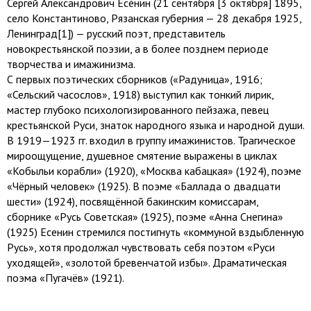
Сергей Александрович Есе́нин (21 сентября [3 октября] 1895,
село Константиново, Рязанская губерния — 28 декабря 1925,
Ленинград[1]) — русский поэт, представитель
новокрестьянской поэзии, а в более позднем периоде
творчества и имажинизма.
С первых поэтических сборников («Радуница», 1916;
«Сельский часослов», 1918) выступил как тонкий лирик,
мастер глубоко психологизированного пейзажа, певец
крестьянской Руси, знаток народного языка и народной души.
В 1919—1923 гг. входил в группу имажинистов. Трагическое
мироощущение, душевное смятение выражены в циклах
«Кобыльи корабли» (1920), «Москва кабацкая» (1924), поэме
«Чёрный человек» (1925). В поэме «Баллада о двадцати
шести» (1924), посвящённой бакинским комиссарам,
сборнике «Русь Советская» (1925), поэме «Анна Снегина»
(1925) Есенин стремился постигнуть «коммуной вздыбленную
Русь», хотя продолжал чувствовать себя поэтом «Руси
уходящей», «золотой бревенчатой избы». Драматическая
поэма «Пугачёв» (1921).