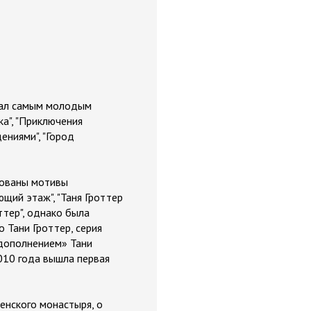
стал самым молодым
а", "Приключения
дениями", "Город
зованы мотивы
ющий этаж", "Таня Гроттер
ттер", однако была
о Тани Гроттер, серия
дополнением» Тани
2010 года вышла первая
енского монастыря, о