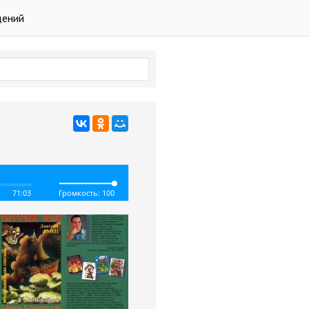
дений
71:03
Громкость: 100