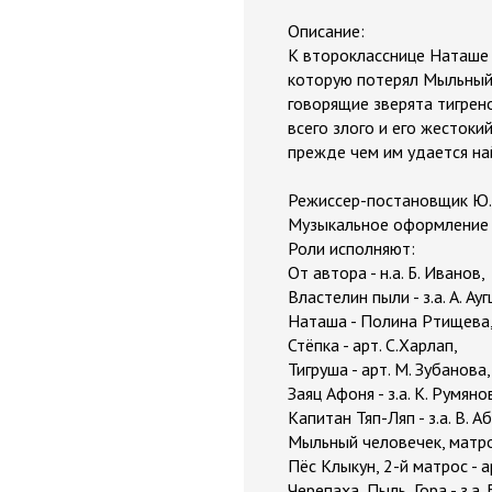
Описание:
К второкласснице Наташе 
которую потерял Мыльный 
говорящие зверята тигрен
всего злого и его жесток
прежде чем им удается на
Режиссер-постановщик Ю.
Музыкальное оформление 
Роли исполняют:
От автора - н.а. Б. Иванов,
Властелин пыли - з.а. А. Ау
Наташа - Полина Ртищева
Стёпка - арт. С.Харлап,
Тигруша - арт. М. Зубанова,
Заяц Афоня - з.а. К. Румяно
Капитан Тяп-Ляп - з.а. В. А
Мыльный человечек, матро
Пёс Клыкун, 2-й матрос - а
Черепаха, Пыль, Гора - з.а. 