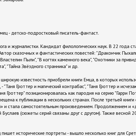
мец - детско-подростковый писатель-фантаст.
ога и журналистки. Кандидат филологических наук. В 22 года 
Автор сказочных и фантастических повестей: "Дракончик Пыхалк
 "Властелин Пыли", "В когтях каменного века", "Охотники за приви
а", "Тайна Звёздного странника" и др.
широкую известность приобрели книги Емца, в которых исполь
- "Таня Гроттер и магический контрабас", "Таня Гроттер и исчеза
Таня Гроттер" позиционировалась как пародия на серию "Гарри По
рещена к публикации в нескольких странах. После третьей книги 
й» и стала самостоятельным произведением. Продолжением и «
 Буслаев (сюжеты серий связаны друг с другом). Также весной 
 пишет исторические портреты - вышло несколько книг для Срет