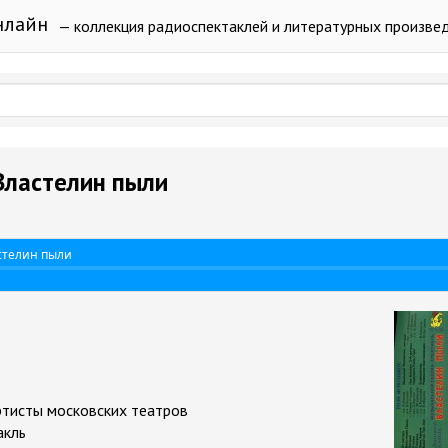
нлайн
— коллекция радиоспектаклей и литературных произве
Властелин пыли
стелин пыли
артисты московских театров
акль