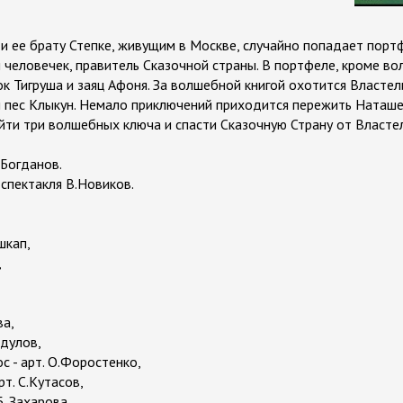
и ее брату Степке, живущим в Москве, случайно попадает портф
человечек, правитель Сказочной страны. В портфеле, кроме во
ок Тигруша и заяц Афоня. За волшебной книгой охотится Власте
ий пес Клыкун. Немало приключений приходится пережить Наташе,
йти три волшебных ключа и спасти Сказочную Страну от Власте
Богданов.
спектакля В.Новиков.
гшкап,
,
ва,
бдулов,
с - арт. О.Форостенко,
рт. С.Кутасов,
Б. Захарова.