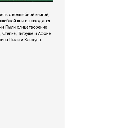
ель с волшебной книгой,
лшебной книги, находятся
лин Пыли олицетворение
 Степке, Тигруше и Афоне
лина Пыли и Клыкуна.