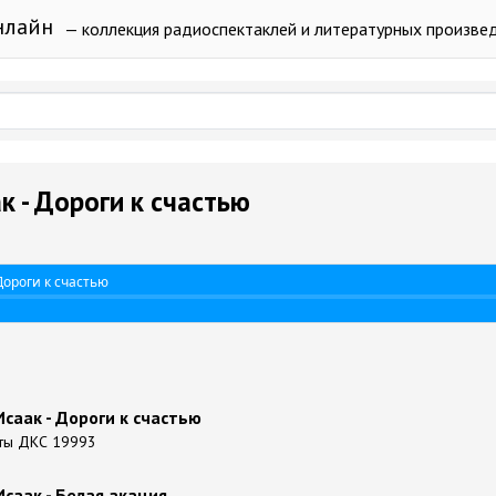
нлайн
— коллекция радиоспектаклей и литературных произве
к - Дороги к счастью
Дороги к счастью
саак - Дороги к счастью
ты ДКС 19993
саак - Белая акация