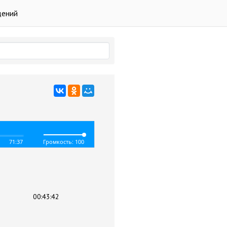
дений
71:37
Громкость: 100
00:43:42