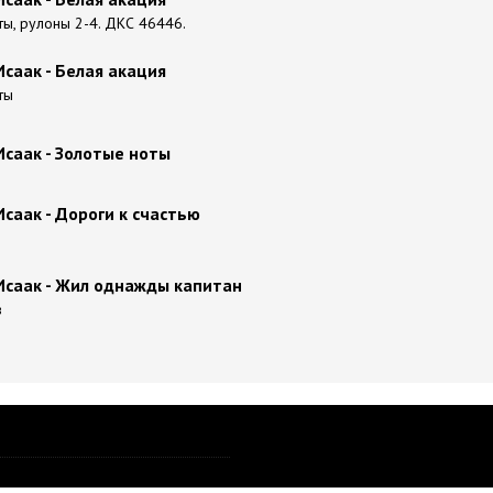
ы, рулоны 2-4. ДКС 46446.
саак - Белая акация
ты
саак - Золотые ноты
саак - Дороги к счастью
Исаак - Жил однажды капитан
в