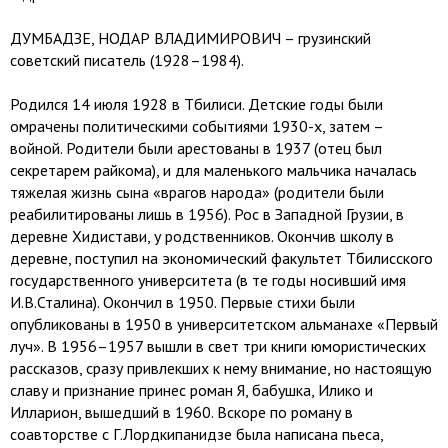
ДУМБАДЗЕ, НОДАР ВЛАДИМИРОВИЧ – грузинский
советский писатель (1928–1984).
Родился 14 июля 1928 в Тбилиси. Детские годы были
омрачены политическими событиями 1930-х, затем –
войной. Родители были арестованы в 1937 (отец был
секретарем райкома), и для маленького мальчика началась
тяжелая жизнь сына «врагов народа» (родители были
реабилитированы лишь в 1956). Рос в Западной Грузии, в
деревне Хидистави, у родственников. Окончив школу в
деревне, поступил на экономический факультет Тбилисского
государственного университета (в те годы носивший имя
И.В.Сталина). Окончил в 1950. Первые стихи были
опубликованы в 1950 в университетском альманахе «Первый
луч». В 1956–1957 вышли в свет три книги юмористических
рассказов, сразу привлекших к нему внимание, но настоящую
славу и признание принес роман Я, бабушка, Илико и
Илларион, вышедший в 1960. Вскоре по роману в
соавторстве с Г.Лордкипанидзе была написана пьеса,