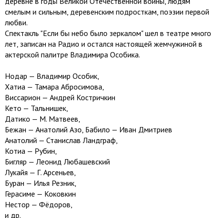
деревне в годы Великой Отечественной войны, людям
смелым и сильным, деревенским подросткам, поэзии первой
любви.
Спектакль "Если бы небо было зеркалом" шел в театре много
лет, записан на Радио и остался настоящей жемчужиной в
актерской палитре Владимира Особика.
Нодар — Владимир Особик,
Хатиа — Тамара Абросимова,
Виссарион — Андрей Костричкин
Кето — Тальнишек,
Датико — М. Матвеев,
Бежан — Анатолий Азо, Бабило — Иван Дмитриев
Анатолий — Станислав Ландграф,
Котиа — Рубин,
Бигляр — Леонид Любашевский
Лукайя — Г. Арсеньев,
Буран — Илья Резник,
Герасиме — Коковкин
Нестор — Фёдоров,
и др.