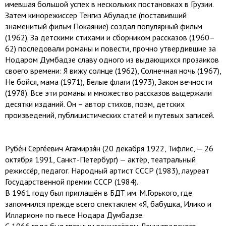
имевшая большой успех в нескольких постановках в Грузии.
Затем кинорежиссер Тенгиз Абуладзе (поставивший
знаменитый фильм Покаяние) создал популярный фильм
(1962). За детскими стихами и сборником рассказов (1960–
62) последовали романы и повести, прочно утвердившие за
Нодаром Думбадзе славу одного из выдающихся прозаиков
своего времени: Я вижу солнце (1962), Солнечная ночь (1967),
Не бойся, мама (1971), Белые флаги (1973), Закон вечности
(1978). Все эти романы и множество рассказов выдержали
десятки изданий. Он – автор стихов, поэм, детских
произведений, публицистических статей и путевых записей.
Рубе́н Серге́евич Агамирзя́н (20 декабря 1922, Тифлис, — 26
октября 1991, Санкт-Петербург) — актёр, театральный
режиссёр, педагог. Народный артист СССР (1983), лауреат
Государственной премии СССР (1984).
В 1961 году был приглашён в БДТ им. М.Горького, где
запомнился прежде всего спектаклем «Я, бабушка, Илико и
Илларион» по пьесе Нодара Думбадзе.