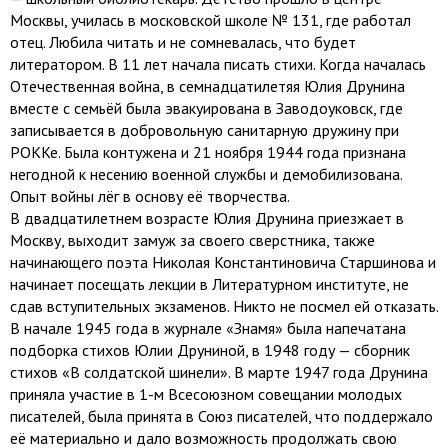
Москвы, училась в московской школе № 131, где работал
отец. Любила читать и не сомневалась, что будет
литератором. В 11 лет начала писать стихи. Когда началась
Отечественная война, в семнадцатилетяя Юлия Друнина
вместе с семьёй была эвакуирована в Заводоуковск, где
записывается в добровольную санитарную дружину при
РОККе. Была контужена и 21 ноября 1944 года признана
негодной к несению военной службы и демобилизована.
Опыт войны лёг в основу её творчества.
В двадцатилетнем возрасте Юлия Друнина приезжает в
Москву, выходит замуж за своего сверстника, также
начинающего поэта Николая Константиновича Старшинова и
начинает посещать лекции в Литературном институте, не
сдав вступительных экзаменов. Никто не посмел ей отказать.
В начале 1945 года в журнале «Знамя» была напечатана
подборка стихов Юлии Друниной, в 1948 году — сборник
стихов «В солдатской шинели». В марте 1947 года Друнина
приняла участие в 1-м Всесоюзном совещании молодых
писателей, была принята в Союз писателей, что поддержало
её материально и дало возможность продолжать свою