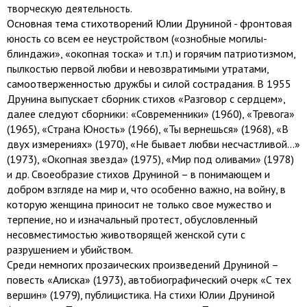
творческую деятельность.
Основная тема стихотворений Юлии Друниной - фронтовая
юность со всем ее неустройством («ознобные могилы-
блиндажи», «окопная тоска» и т.п.) и горячим патриотизмом,
пылкостью первой любви и невозвратимыми утратами,
самоотверженностью дружбы и силой сострадания. В 1955
Друнина выпускает сборник стихов «Разговор с сердцем»,
далее следуют сборники: «Современники» (1960), «Тревога»
(1965), «Страна Юность» (1966), «Ты вернешься» (1968), «В
двух измерениях» (1970), «Не бывает любви несчастливой...»
(1973), «Окопная звезда» (1975), «Мир под оливами» (1978)
и др. Своеобразие стихов Друниной – в понимающем и
добром взгляде на мир и, что особенно важно, на войну, в
которую женщина приносит не только свое мужество и
терпение, но и изначальный протест, обусловленный
несовместимостью животворящей женской сути с
разрушением и убийством.
Среди немногих прозаических произведений Друниной –
повесть «Алиска» (1973), автобиографический очерк «С тех
вершин» (1979), публицистика. На стихи Юлии Друниной