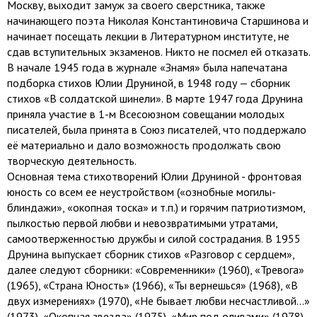
Москву, выходит замуж за своего сверстника, также
начинающего поэта Николая Константиновича Старшинова и
начинает посещать лекции в Литературном институте, не
сдав вступительных экзаменов. Никто не посмел ей отказать.
В начале 1945 года в журнале «Знамя» была напечатана
подборка стихов Юлии Друниной, в 1948 году — сборник
стихов «В солдатской шинели». В марте 1947 года Друнина
приняла участие в 1-м Всесоюзном совещании молодых
писателей, была принята в Союз писателей, что поддержало
её материально и дало возможность продолжать свою
творческую деятельность.
Основная тема стихотворений Юлии Друниной - фронтовая
юность со всем ее неустройством («ознобные могилы-
блиндажи», «окопная тоска» и т.п.) и горячим патриотизмом,
пылкостью первой любви и невозвратимыми утратами,
самоотверженностью дружбы и силой сострадания. В 1955
Друнина выпускает сборник стихов «Разговор с сердцем»,
далее следуют сборники: «Современники» (1960), «Тревога»
(1965), «Страна Юность» (1966), «Ты вернешься» (1968), «В
двух измерениях» (1970), «Не бывает любви несчастливой...»
(1973), «Окопная звезда» (1975), «Мир под оливами» (1978)