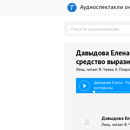
Аудиоспектакли о
Давыдова Елена 
средство вырази
Лекц. читает В. Чаева А. Покр
Давыдова Елена - Ра
интервалы
00:00
Давыдова Еле
Д
Лекц. читает В.