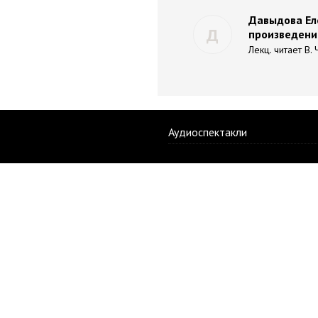
Давыдова Еле
Д
произведени
Лекц. читает В.
Аудиоспектакли