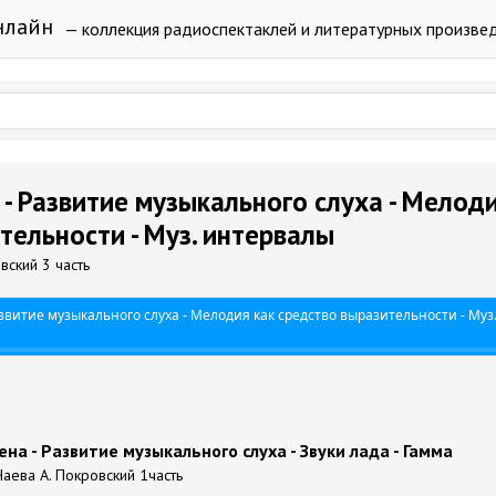
нлайн
— коллекция радиоспектаклей и литературных произве
- Развитие музыкального слуха - Мелоди
тельности - Муз. интервалы
овский 3 часть
звитие музыкального слуха - Мелодия как средство выразительности - Муз
на - Развитие музыкального слуха - Звуки лада - Гамма
 Чаева А. Покровский 1часть