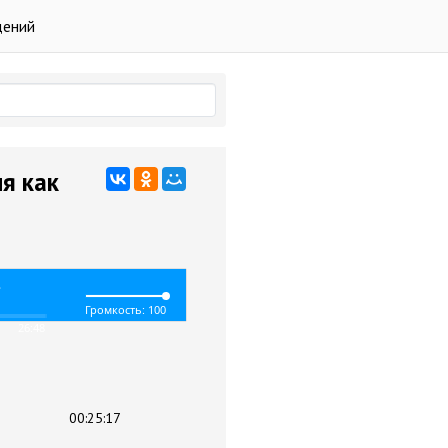
дений
я как
.
Громкость: 100
26:48
00:25:17