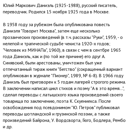
Юлий Маркович Даниэль (1925-1988), русский писатель,
переводчик. Родился 15 ноября 1925 года в Москве.
В 1958 году за рубежом была опубликована повесть
Даниэля "Говорит Москва", затем еще несколько
прозаических произведений (в т.ч. рассказы "Руки", 1959, - о
нелепой и трагической судьбе чекиста 1920-х годов;
"Человек из МИНАПа", 1960), в связи с чем в сентбре 1965
года Даниэль, как и (по той же причине) его друг А.
Синявский, были арестованы, уничтожен был уже
отпечатанный тираж книги "Бегство" (сокращенный вариант
опубликован в журнале "Пионер", 1989, № 6-8). В 1966 году
Даниэль был приговорен к 5 годам лагерей строгого режима.
В заключении написал цикл стихов и поэму "А в это время...",
сделал переводы с латышского языка произведений своего
товарища по заключению, поэта К. Скуениекса. После
освобождения под псевдонимом "Ю. Петров" публиковал
переводы шотландской и грузинской поэзии, а также
произведений Байрона, У. Вордсворта, Гюго, Бодлера, Рембо
и др.