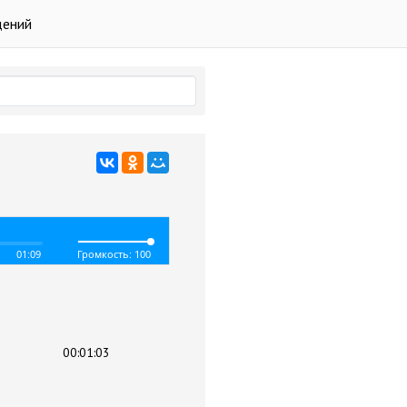
дений
01:09
Громкость: 100
00:01:03