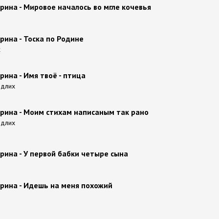
ина - Мировое началось во мгле кочевья
ина - Тоска по Родине
х
ина - Имя твоё - птица
ндлих
рина - Моим стихам написаным так рано
ндлих
рина - У первой бабки четыре сына
рина - Идешь на меня похожий