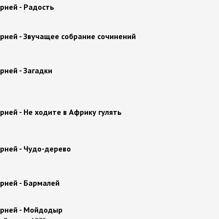
рней - Радость
орней - Звучащее собрание сочинений
рней - Загадки
рней - Не ходите в Африку гулять
рней - Чудо-дерево
рней - Бармалей
орней - Мойдодыр