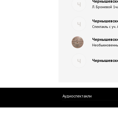
Чернышевски
Ч
Л. Броневой 1ча
Чернышевски
Ч
Спектакль с уч.
Чернышевски
Необыкновенный
Ч
Чернышевски
Аудиоспектакли