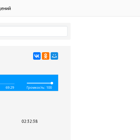
дений
69:29
Громкость: 100
02:32:38