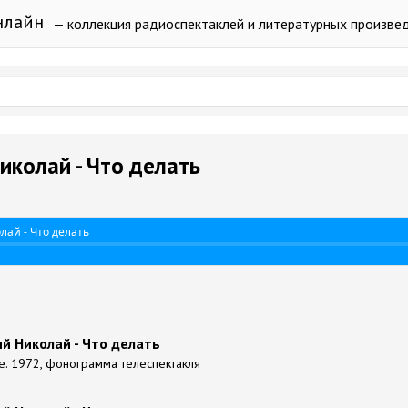
нлайн
— коллекция радиоспектаклей и литературных произве
колай - Что делать
ай - Что делать
й Николай - Что делать
ке. 1972, фонограмма телеспектакля