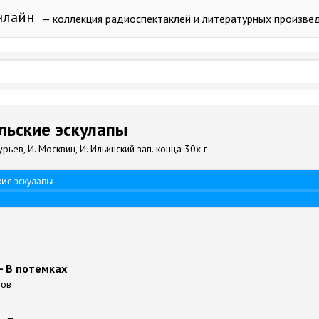
нлайн
— коллекция радиоспектаклей и литературных произве
ельские эскулапы
ьев, И. Москвин, И. Ильинский зап. конца 30х г
кие эскулапы
- В потемках
нов