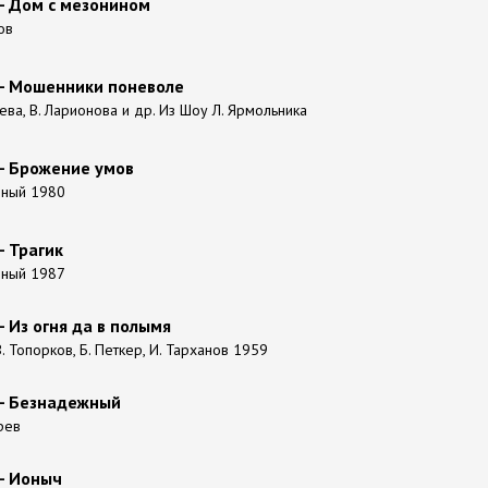
- Дом с мезонином
ов
 - Мошенники поневоле
неева, В. Ларионова и др. Из Шоу Л. Ярмольника
 - Брожение умов
нный 1980
- Трагик
нный 1987
- Из огня да в полымя
 Топорков, Б. Петкер, И. Тарханов 1959
 - Безнадежный
рев
- Ионыч