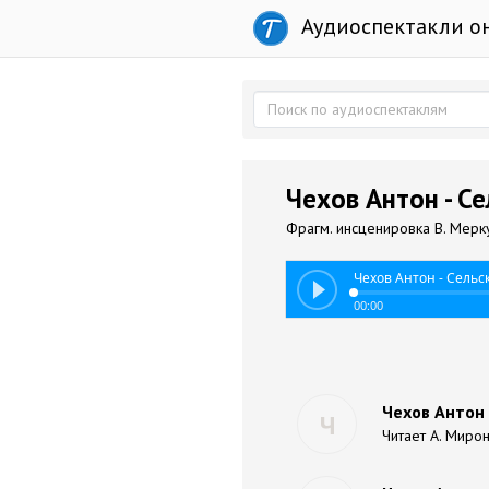
Аудиоспектакли о
Чехов Антон - С
Фрагм. инсценировка В. Меркур
Чехов Антон - Сельс
00:00
Чехов Антон 
Ч
Читает А. Миро