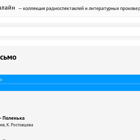
нлайн
— коллекция радиоспектаклей и литературных произве
исьмо
мо
- Поленька
ев, К. Ростовцева