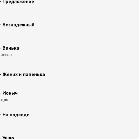
 - Предложение
 - Безнадежный
- Ванька
ассказ
- Жених и папенька
- Ионыч
ьцов
- На подводе
- Ушла