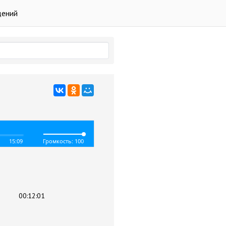
дений
15:09
Громкость: 100
00:12:01