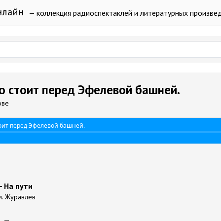
нлайн
— коллекция радиоспектаклей и литературных произве
то стоит перед Эфелевой башней.
ове
тоит перед Эфелевой башней.
- На пути
Дм. Журавлев