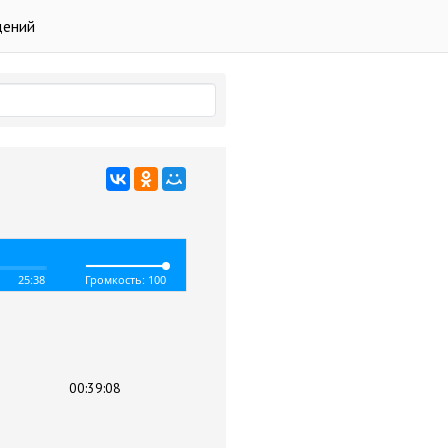
дений
25:38
Громкость: 100
00:39:08