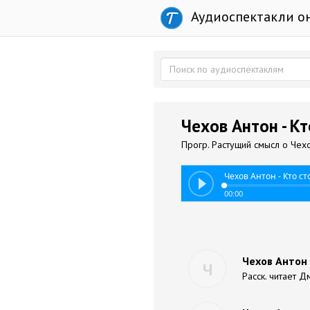
Аудиоспектакли о
Чехов Антон - К
Прогр. Растущий смысл о Чех
Чехов Антон - Кто с
00:00
Чехов Антон 
Ч
Расск. читает 