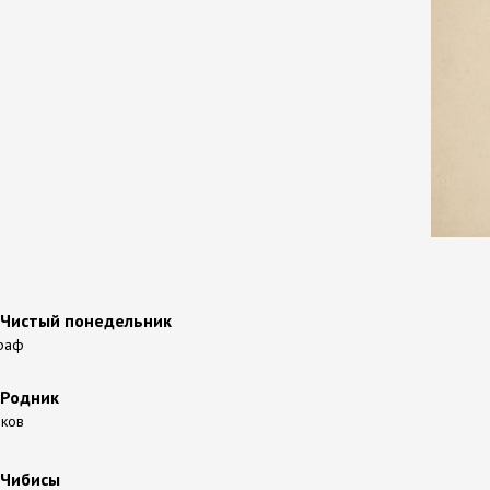
- Чистый понедельник
граф
 Родник
иков
 Чибисы