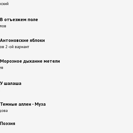
вский
 В отъезжем поле
йлов
 Антоновские яблоки
ов 2-ой вариант
- Морозное дыхание метели
ев
 У шалаша
а
 Темные аллеи - Муза
дова
 Поэзия