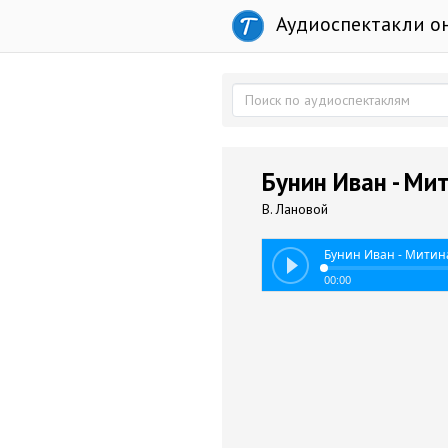
Аудиоспектакли о
Бунин Иван - Ми
В. Лановой
Бунин Иван - Митин
00:00