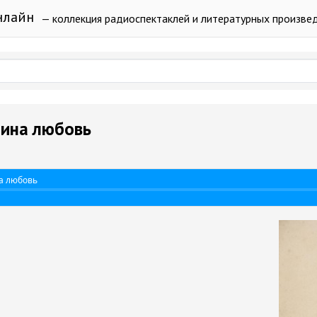
нлайн
— коллекция радиоспектаклей и литературных произве
тина любовь
а любовь