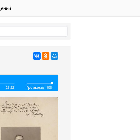
дений
23:22
Громкость: 100