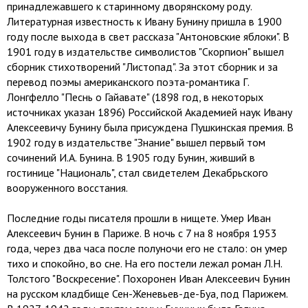
принадлежавшего к старинному дворянскому роду.
Литературная известность к Ивану Бунину пришла в 1900
году после выхода в свет рассказа "Антоновские яблоки". В
1901 году в издательстве символистов "Скорпион" вышел
сборник стихотворений "Листопад". За этот сборник и за
перевод поэмы американского поэта-романтика Г.
Лонгфелло "Песнь о Гайавате" (1898 год, в некоторых
источниках указан 1896) Российской Академией наук Ивану
Алексеевичу Бунину была присуждена Пушкинская премия. В
1902 году в издательстве "Знание" вышел первый том
сочинений И.А. Бунина. В 1905 году Бунин, живший в
гостинице "Националь", стал свидетелем Декабрьского
вооруженного восстания.
Последние годы писателя прошли в нищете. Умер Иван
Алексеевич Бунин в Париже. В ночь с 7 на 8 ноября 1953
года, через два часа после полуночи его не стало: он умер
тихо и спокойно, во сне. На его постели лежал роман Л.Н.
Толстого "Воскресение". Похоронен Иван Алексеевич Бунин
на русском кладбище Сен-Женевьев-де-Буа, под Парижем.