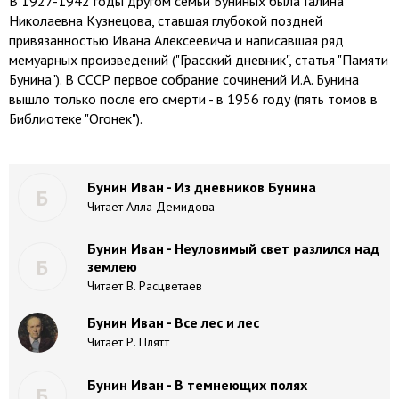
В 1927-1942 годы другом семьи Буниных была Галина
Николаевна Кузнецова, ставшая глубокой поздней
привязанностью Ивана Алексеевича и написавшая ряд
мемуарных произведений ("Грасский дневник", статья "Памяти
Бунина"). В СССР первое собрание сочинений И.А. Бунина
вышло только после его смерти - в 1956 году (пять томов в
Библиотеке "Огонек").
Бунин Иван - Из дневников Бунина
Б
Читает Алла Демидова
Бунин Иван - Неуловимый свет разлился над
Б
землею
Читает В. Расцветаев
Бунин Иван - Все лес и лес
Читает Р. Плятт
Бунин Иван - В темнеющих полях
Б