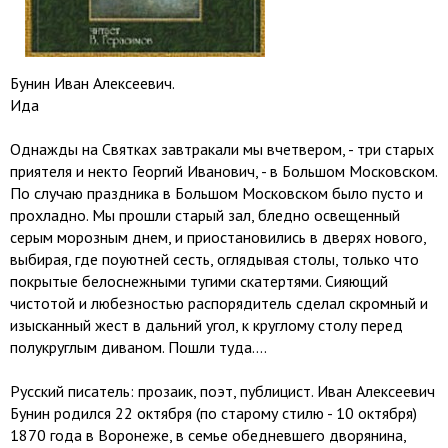
Бунин Иван Алексеевич.
Ида
Однажды на Святках завтракали мы вчетвером, - три старых
приятеля и некто Георгий Иванович, - в Большом Московском.
По случаю праздника в Большом Московском было пусто и
прохладно. Мы прошли старый зал, бледно освещенный
серым морозным днем, и приостановились в дверях нового,
выбирая, где поуютней сесть, оглядывая столы, только что
покрытые белоснежными тугими скатертями. Сияющий
чистотой и любезностью распорядитель сделал скромный и
изысканный жест в дальний угол, к круглому столу перед
полукруглым диваном. Пошли туда....
Русский писатель: прозаик, поэт, публицист. Иван Алексеевич
Бунин родился 22 октября (по старому стилю - 10 октября)
1870 года в Воронеже, в семье обедневшего дворянина,