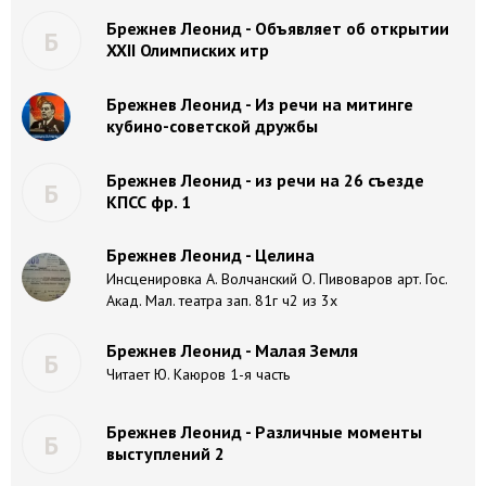
Брежнев Леонид - Объявляет об открытии
Б
XXII Олимписких итр
Брежнев Леонид - Из речи на митинге
кубино-советской дружбы
Брежнев Леонид - из речи на 26 съезде
Б
КПСС фр. 1
Брежнев Леонид - Целина
Инсценировка А. Волчанский О. Пивоваров арт. Гос.
Акад. Мал. театра зап. 81г ч2 из 3х
Брежнев Леонид - Малая Земля
Б
Читает Ю. Каюров 1-я часть
Брежнев Леонид - Различные моменты
Б
выступлений 2