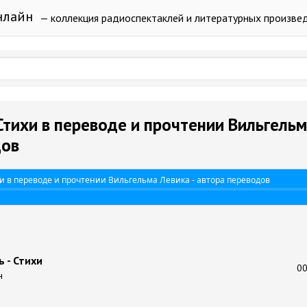
нлайн
— коллекция радиоспектаклей и литературных произве
Стихи в переводе и прочтении Вильгель
дов
и в переводе и прочтении Вильгельма Левика - автора переводов
 - Стихи
00
н