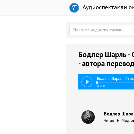
Аудиоспектакли о
Бодлер Шарль - 
- автора перево
Бодлер Шарль - Стих
00:00
Бодлер Шарль
Читает Н. Марто