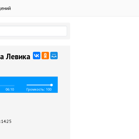
дений
ма Левика
06:10
Громкость: 100
:14:25