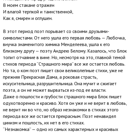
В моем стакане отражен
И влагой терпкой и таинственной,
Как я, смирен и оглушен.
В этот период поэт порывает со своими друзьями-
символистами. От него ушла его первая любовь — Любочка,
внучка знаменитого химика Менделеева, ушла к его
близкому другу — поэту Андрею Белому. Казалось, что Блок
топит отчаяние в вине. Но, несмотря на это, главной темой
стихов периода “Страшного мира” все же остается любовь.
Но та, о ком поэт пишет свои великолепные стихи, уже не
прежняя Прекрасная Дама, а роковая страсть,
искусительница, разрушительница. Она мучит и сжигает
поэта, а он не может вырваться из-под ее власти.
Даже о пошлости и грубости страшного мира Блок пишет
одухотворенно и красиво. Хотя он уже и не верит в любовь,
не верит ни во что, но образ незнакомки в стихах этого
периода все же остается прекрасным. Поэт ненавидел
цинизм и пошлость, их нет в его стихах.
“Незнакомка” — одно из самых характерных и красивых