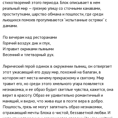
стихотворений этого периода. Блок описывает в нем
реальный мир — грязную улицу со сточными канавами,
проститутками, царство обмана и пошлости, где среди
льющихся помоев прогуливаются “испытанные остряки” с
дамами.
По вечерам над ресторанами
Горячий воздух дик и глух,
И правит окриками пьяными
Весенний и тлетворный дух.
Лирический герой одинок в окружении пьяниц, он отвергает
этот ужасающий его душу мир, похожий на балаган, в
котором нет места ничему прекрасному и святому. Мир
травит его, но среди этого хмельного угара появляется
незнакомка, и ее образ будит светлые чувства, кажется, она
верит в красоту. Образ ее удивительно романтичный и
манящий, и видно, что жива еще в поэте вера в добро.
Пошлость, грязь не могут запятнать образ незнакомки,
отражающий мечты Блока о чистой, беззаветной любви. И