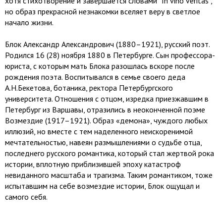
хотя стихотворение и завершается словами “In vino veritas”,
но образ прекрасной незнакомки вселяет веру в светлое
начало жизни.
Блок Александр Александрович (1880–1921), русский поэт.
Родился 16 (28) ноября 1880 в Петербурге. Сын профессора-
юриста, с которым мать Блока разошлась вскоре после
рождения поэта. Воспитывался в семье своего деда
А.Н.Бекетова, ботаника, ректора Петербургского
университета. Отношения с отцом, изредка приезжавшим в
Петербург из Варшавы, отразились в неоконченной поэме
Возмездие (1917–1921). Образ «демона», чуждого любых
иллюзий, но вместе с тем наделенного неискоренимой
мечтательностью, навеян размышлениями о судьбе отца,
последнего русского романтика, который стал жертвой рока
истории, вплотную приблизившей эпоху катастроф
невиданного масштаба и трагизма. Таким романтиком, тоже
испытавшим на себе возмездие истории, Блок ощущал и
самого себя.