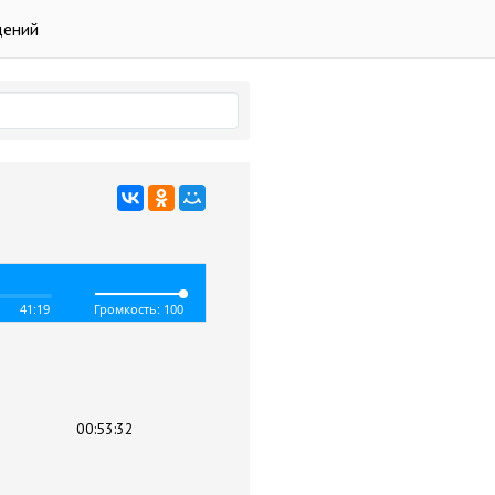
дений
41:19
Громкость: 100
00:53:32