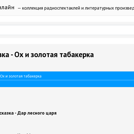
нлайн
— коллекция радиоспектаклей и литературных произве
зка - Ох и золотая табакерка
 Ох и золотая табакерка
сказка - Дар лесного царя