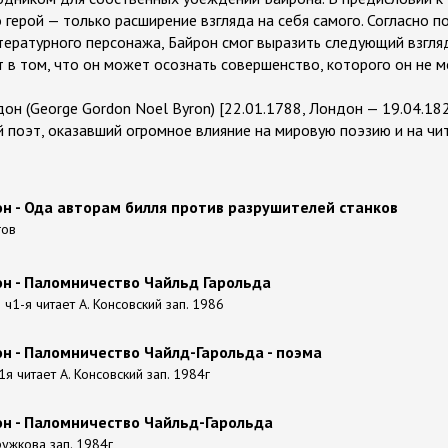
о герой — только расширение взгляда на себя самого. Согласно 
итературного персонажа, Байрон смог выразить следующий взгля
т в том, что он может осознать совершенство, которого он не м
н (George Gordon Noel Byron) [22.01.1788, Лондон — 19.04.1824
 поэт, оказавший огромное влияние на мировую поэзию и на чи
н - Ода авторам билля против разрушителей станков
гов
он - Паломничество Чайльд Гарольда
 ч1-я читает А. Консовский зап. 1986
н - Паломничество Чайлд-Гарольда - поэма
 1я читает А. Консовский зап. 1984г
он - Паломничество Чайльд-Гарольда
ружкова зап. 1984г