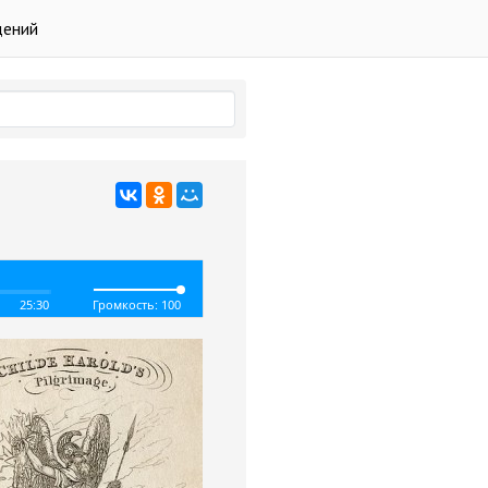
дений
25:30
Громкость: 100