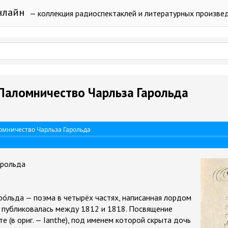
нлайн
— коллекция радиоспектаклей и литературных произве
 Паломничество Чарльза Гарольда
ломничество Чарльза Гарольда
арольда
ро́льда — поэма в четырёх частях, написанная лордом
публиковалась между 1812 и 1818. Посвящение
 (в ориг. — Ianthe), под именем которой скрыта дочь