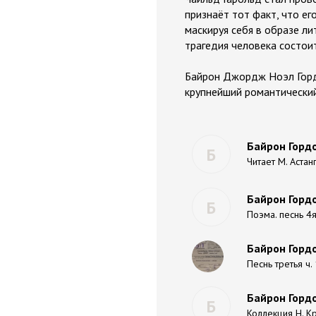
признаёт тот факт, что ег
маскируя себя в образе л
трагедия человека состои
Байрон Джордж Ноэл Гордо
крупнейший романтический
Байрон Гордо
Б
Читает М. Астан
Байрон Горд
Б
Поэма. песнь 4я
Байрон Гордо
Песнь третья ч.
Байрон Горд
Б
Коллекция Н. К