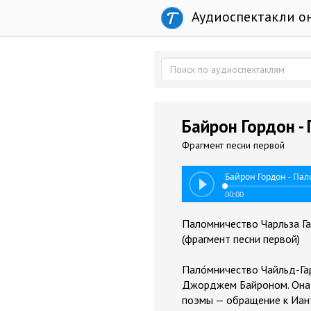
Аудиоспектакли о
Байрон Гордон -
Фрагмент песни первой
Байрон Гордон - Па
00:00
Паломничество Чарльза Г
(фрагмент песни первой)
Пало́мничество Чайльд-Га
Джорджем Байроном. Она 
поэмы — обращение к Ианте