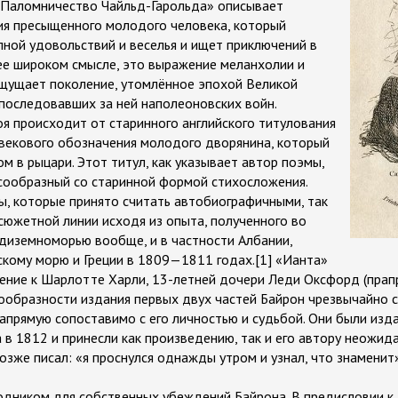
 «Паломничество Чайльд-Гарольда» описывает
ия пресыщенного молодого человека, который
лной удовольствий и веселья и ищет приключений в
ее широком смысле, это выражение меланхолии и
ощущает поколение, утомлённое эпохой Великой
последовавших за ней наполеоновских войн.
оя происходит от старинного английского титулования
невекового обозначения молодого дворянина, который
м в рыцари. Этот титул, как указывает автор поэмы,
сообразный со старинной формой стихосложения.
, которые принято считать автобиографичными, так
 сюжетной линии исходя из опыта, полученного во
диземноморью вообще, и в частности Албании,
йскому морю и Греции в 1809—1811 годах.[1] «Ианта»
щение к Шарлотте Харли, 13-летней дочери Леди Оксфорд (пра
сообразности издания первых двух частей Байрон чрезвычайно с
напрямую сопоставимо с его личностью и судьбой. Они были и
 в 1812 и принесли как произведению, так и его автору неожид
озже писал: «я проснулся однажды утром и узнал, что знаменит»
одником для собственных убеждений Байрона. В предисловии к 