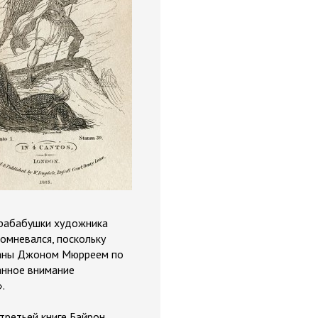
прабабушки художника
омневался, поскольку
зданы Джоном Мюрреем по
анное внимание
.
третьей книге Байрон