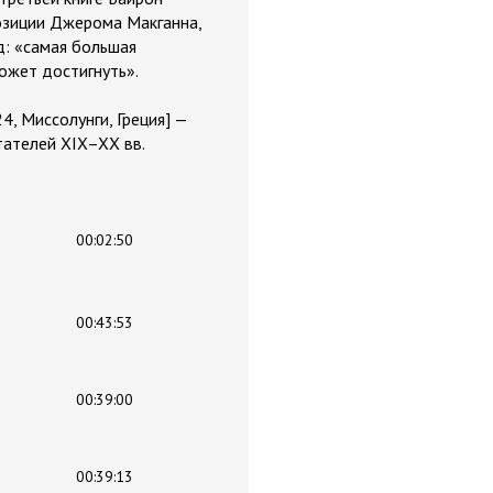
позиции Джерома Макганна,
д: «самая большая
ожет достигнуть».
, Миссолунги, Греция] —
тателей XIX–XX вв.
00:02:50
00:43:53
00:39:00
00:39:13