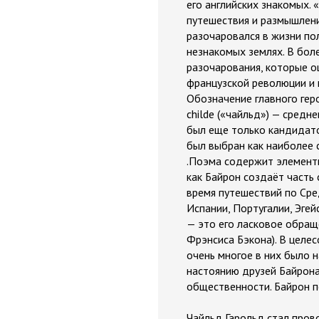
его английских знакомых.
путешествия и размышлен
разочаровался в жизни по
незнакомых землях. В бол
разочарования, которые 
французской революции и 
Обозначение главного гер
childe («чайльд») — сред
был еще только кандидато
был выбран как наиболее 
.Поэма содержит элементы
как Байрон создаёт часть
время путешествий по Сре
Испании, Португалии, Эге
— это его ласковое обра
Фрэнсиса Бэкона). В целе
очень многое в них было 
настоянию друзей Байрона
общественности. Байрон п
Чайльд Гарольд стал пров