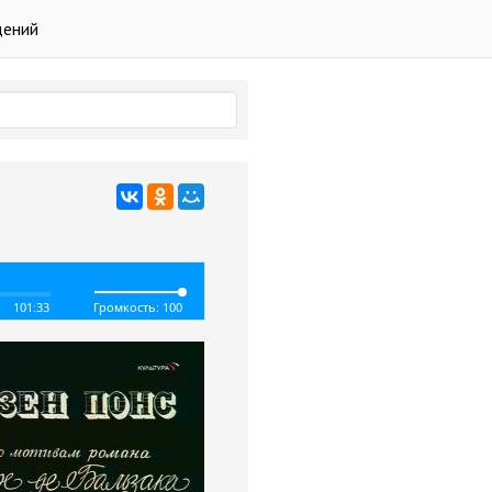
дений
101:33
Громкость: 100