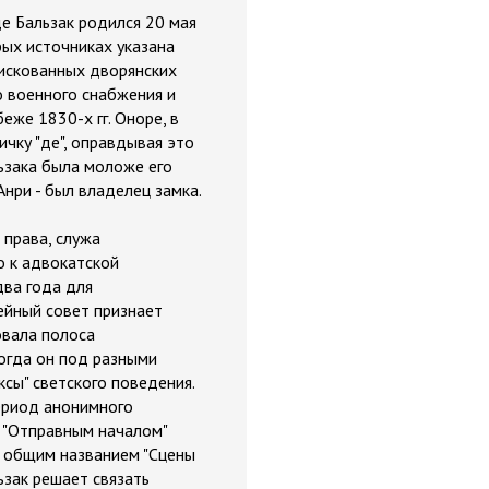
е Бальзак родился 20 мая
рых источниках указана
фискованных дворянских
о военного снабжения и
еже 1830-х гг. Оноре, в
чку "де", оправдывая это
ьзака была моложе его
Анри - был владелец замка.
 права, служа
о к адвокатской
два года для
ейный совет признает
овала полоса
когда он под разными
сы" светского поведения.
ериод анонимного
. "Отправным началом"
д общим названием "Сцены
ьзак решает связать