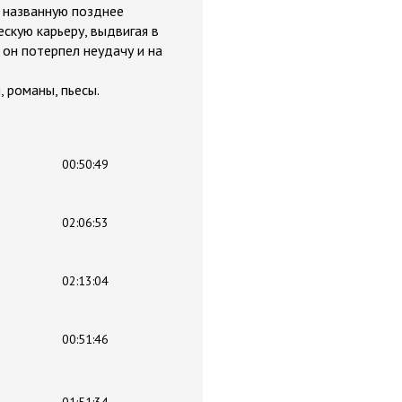
, названную позднее
скую карьеру, выдвигая в
 он потерпел неудачу и на
 романы, пьесы.
00:50:49
02:06:53
02:13:04
00:51:46