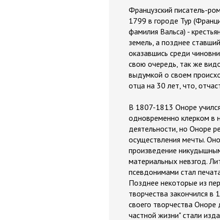
Французский писатель-ром
1799 в городе Тур (Франци
фамилия Вальса) - кресть
земель, а позднее ставши
оказавшись среди чиновник
свою очередь, так же вид
выдумкой о своем происхо
отца на 30 лет, что, отча
В 1807-1813 Оноре учился
одновременно клерком в н
деятельности, но Оноре р
осуществления мечты. Оно
произведение никудышным
материальных невзгод. Ли
псевдонимами стал печата
Позднее некоторые из пе
творчества закончился в 1
своего творчества Оноре 
частной жизни" стали изд