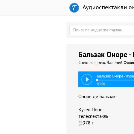
Аудиоспектакли о
Бальзак Оноре -
Спектакль реж. Валерий Фоки
Бальзак Оноре - Куз
00:00
Оноре де Бальзак
Кузен Понс
телеспектакль
[1978 г