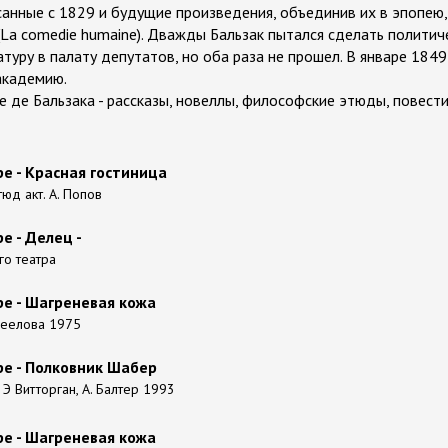
анные с 1829 и будущие произведения, объединив их в эпопею
(La comedie humaine). Дважды Бальзак пытался сделать политиче
уру в палату депутатов, но оба раза не прошел. В январе 1849
академию.
 де Бальзака - рассказы, новеллы, философские этюды, повести,
е - Красная гостиница
юд акт. А. Попов
е - Делец -
го театра
ре - Шагреневая кожа
 Неелова 1975
ре - Полковник Шабер
Э Витторган, А. Балтер 1993
ре - Шагреневая кожа