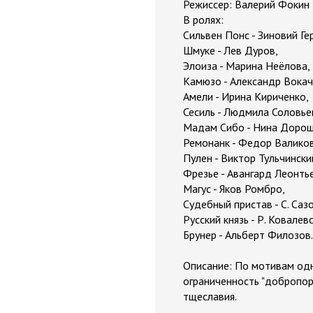
Режиссер: Валерий Фокин
В ролях:
Сильвен Понс - Зиновий Ге
Шмуке - Лев Дуров,
Элоиза - Марина Неёлова,
Камюзо - Александр Вокач
Амели - Ирина Кириченко,
Сесиль - Людмила Соловье
Мадам Сибо - Нина Дорош
Ремонанк - Федор Валиков
Пулен - Виктор Тульчински
Фрезье - Авангард Леонть
Магус - Яков Ромбро,
Судебный пристав - С. Саз
Русский князь - Р. Ковалев
Брунер - Альберт Филозов.
Описание: По мотивам одн
ограниченность "добропор
тщеславия.