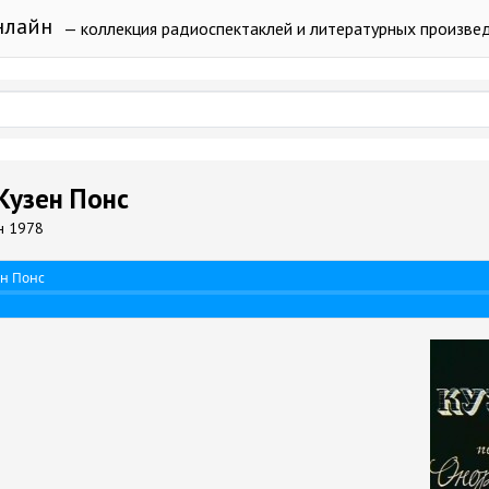
нлайн
— коллекция радиоспектаклей и литературных произве
 Кузен Понс
н 1978
ен Понс