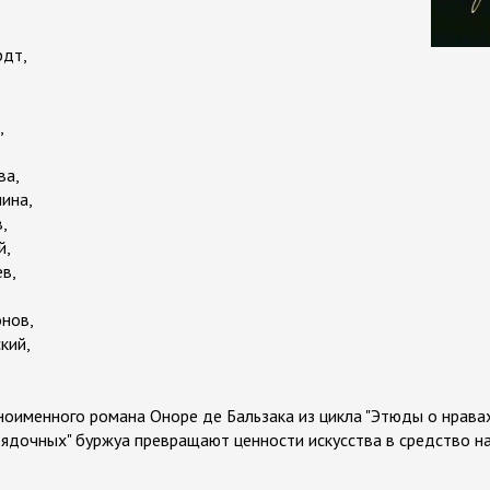
рдт,
,
ва,
ина,
,
й,
ев,
онов,
ский,
оименного романа Оноре де Бальзака из цикла "Этюды о нравах
ядочных" буржуа превращают ценности искусства в средство н