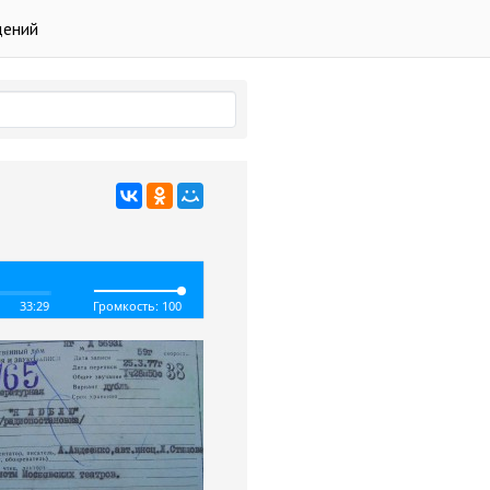
дений
33:29
Громкость: 100