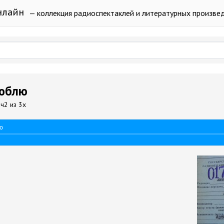
нлайн
— коллекция радиоспектаклей и литературных произве
люблю
г ч2 из 3х
ю