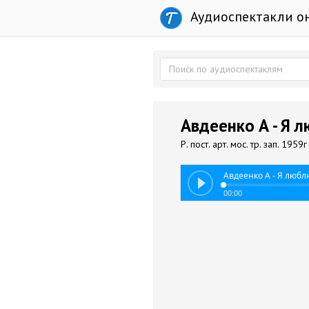
Аудиоспектакли о
Авдеенко А - Я 
Р. пост. арт. мос. тр. зап. 1959
Авдеенко А - Я любл
00:00