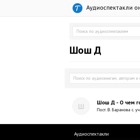
Аудиоспектакли о
Шош Д
Шош Д - О чем г
Ш
Пост. В. Баранова с. уч
Аудиоспектакли