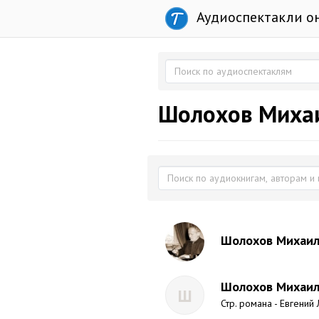
Аудиоспектакли о
Шолохов Миха
Шолохов Михаил 
Шолохов Михаил 
Ш
Стр. романа - Евгени