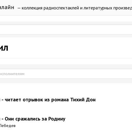
нлайн
— коллекция радиоспектаклей и литературных произве
ил
- читает отрывок из романа Тихий Дон
- Они сражались за Родину
й Лебедев