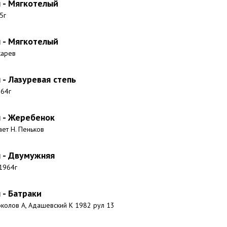
- Мягкотелый
5г
- Мягкотелый
карев
- Лазуревая степь
964г
 - Жеребенок
ает Н. Пеньков
 - Двумужняя
1964г
- Батраки
околов А, Адашевский К 1982 рул 13