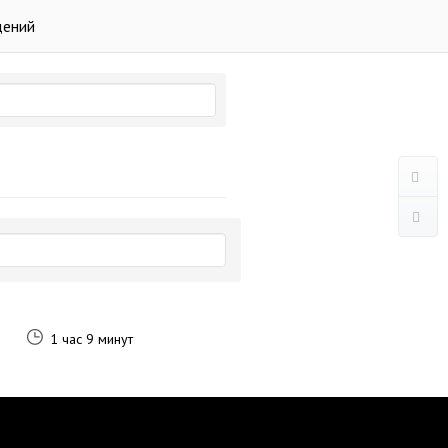
дений
1 час 9 минут