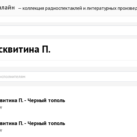
нлайн
— коллекция радиоспектаклей и литературных произве
сквитина П.
витина П. - Черный тополь
9г
витина П. - Черный тополь
9г