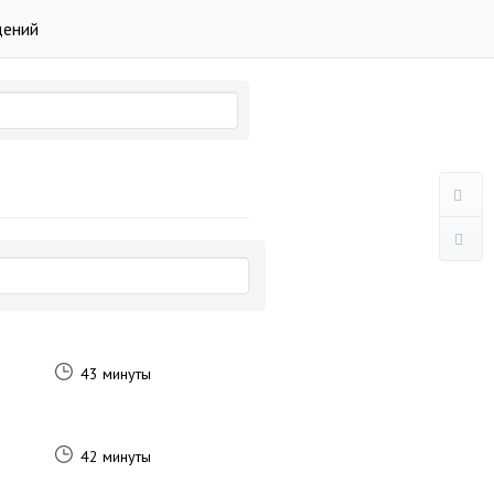
дений
43 минуты
42 минуты