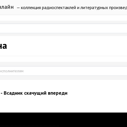
нлайн
— коллекция радиоспектаклей и литературных произве
на
 - Всадник скачущий впереди