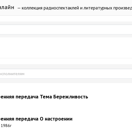
нлайн
— коллекция радиоспектаклей и литературных произве
ренняя передача Тема Бережливость
ренняя передача О настроении
. 1986г