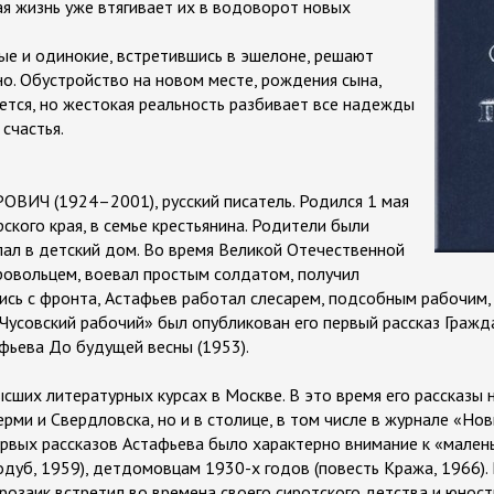
я жизнь уже втягивает их в водоворот новых
е и одинокие, встретившись в эшелоне, решают
о. Обустройство на новом месте, рождения сына,
ается, но жестокая реальность разбивает все надежды
 счастья.
ИЧ (1924–2001), русский писатель. Родился 1 мая
ского края, в семье крестьянина. Родители были
пал в детский дом. Во время Великой Отечественной
ровольцем, воевал простым солдатом, получил
ись с фронта, Астафьев работал слесарем, подсобным рабочим,
«Чусовский рабочий» был опубликован его первый рассказ Гражд
афьева До будущей весны (1953).
сших литературных курсах в Москве. В это время его рассказы 
рми и Свердловска, но и в столице, в том числе в журнале «Но
ервых рассказов Астафьева было характерно внимание к «мален
одуб, 1959), детдомовцам 1930-х годов (повесть Кража, 1966).
розаик встретил во времена своего сиротского детства и юност