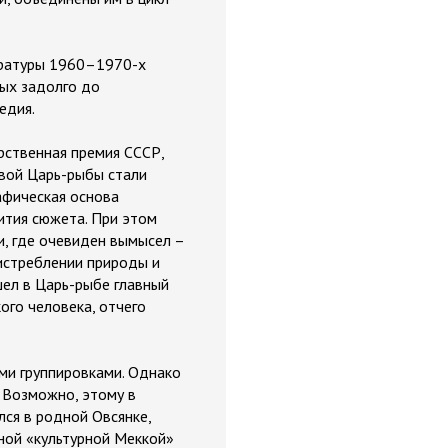
ературы 1960–1970-х
ных задолго до
едия.
рственная премия СССР,
нвой Царь-рыбы стали
афическая основа
ития сюжета. При этом
и, где очевиден вымысел –
 истреблении природы и
шел в Царь-рыбе главный
ого человека, отчего
ми группировками. Однако
 Возможно, этому в
лся в родной Овсянке,
ной «культурной Меккой»