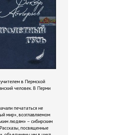
 учителем в Пермской
анский человек. В Перми
начали печататься не
вый мир», возглавляемом
ьким людям» – сибирским
 Рассказы, посвященные
и, объединены им в цикл