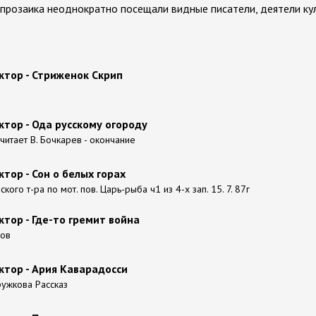
ь прозаика неоднократно посещали видные писатели, деятели кул
ктор - Стриженок Скрип
тор - Ода русскому огороду
читает В. Бочкарев - окончание
тор - Сон о белых горах
кого т-ра по мот. пов. Царь-рыба ч1 из 4-х зап. 15. 7. 87г
тор - Где-то гремит война
ров
ктор - Ария Каварадосси
ружкова Рассказ