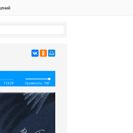
дений
113:29
Громкость: 100