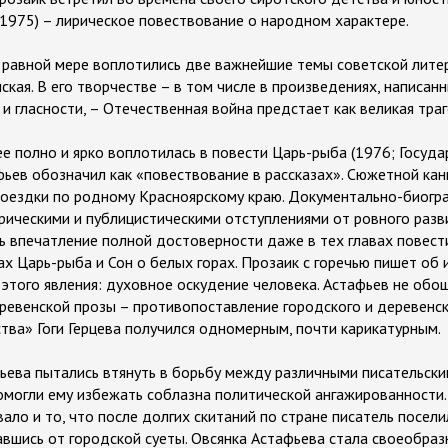
975) – лирическое повествование о народном характере.
в равной мере воплотились две важнейшие темы советской лит
ская. В его творчестве – в том числе в произведениях, написан
и гласности, – Отечественная война предстает как великая траг
е полно и ярко воплотилась в повести Царь-рыба (1976; Госуда
фьев обозначил как «повествование в рассказах». Сюжетной ка
поездки по родному Красноярскому краю. Документально-биогр
ирическими и публицистическими отступлениями от ровного разв
ь впечатление полной достоверности даже в тех главах повест
ах Царь-рыба и Сон о белых горах. Прозаик с горечью пишет об
 этого явления: духовное оскудение человека. Астафьев не обо
ревенской прозы – противопоставление городского и деревенск
тва» Гоги Герцева получился одномерным, почти карикатурным.
ьева пытались втянуть в борьбу между различными писательски
омогли ему избежать соблазна политической ангажированности.
ло и то, что после долгих скитаний по стране писатель посели
вшись от городской суеты. Овсянка Астафьева стала своеобраз