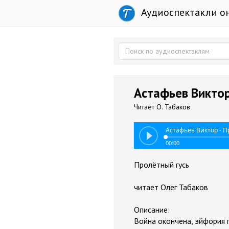
Аудиоспектакли о
Астафьев Виктор
Читает О. Табаков
Астафьев Виктор - П
00:00
Пролётный гусь
читает Олег Табаков
Описание:
Война окончена, эйфория 