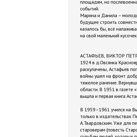
площадям, но послевоенна
событий.
Марина и Данила – молоды
будущее строить совместн
казалось бы, всё налажив
на свой маленький кусочек
АСТАФЬЕВ, ВИКТОР ПЕТРОВ
1924 в д.Овсянка Краснояр
раскулачены, Астафьев по
войны ушел на фронт доб
тяжелое ранение. Вернувш
области. В 1951 в газете 
вышла и первая книга Аст
В 1959–1961 учился на Вы
только в издательствах Пе
А.Твардовским. Уже для п
староверам (повесть Стар
судьбам людей, которых п