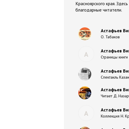
Красноярского края. Здес
благодарные читатели.
Астафьев Ви
О. Табаков
Астафьев Вик
А
Страницы книги 
Астафьев Вик
Спектакль Казанс
Астафьев Вик
Читает Д. Наза
Астафьев Ви
А
Коллекция Н. К