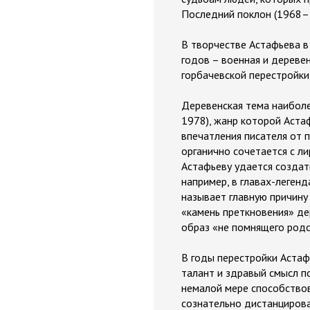
Последний поклон (1968–1
В творчестве Астафьева 
годов – военная и деревен
горбачевской перестройки 
Деревенская тема наиболе
1978), жанр которой Аста
впечатления писателя от 
органично сочетается с л
Астафьеву удается создат
например, в главах-легенд
называет главную причину
«камень преткновения» де
образ «не помнящего родс
В годы перестройки Астаф
талант и здравый смысл п
немалой мере способствова
сознательно дистанцирова