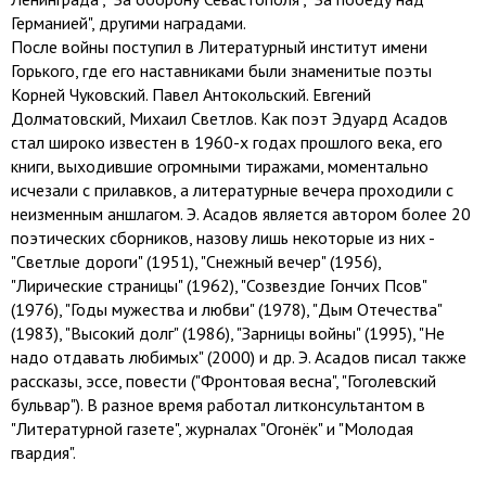
Германией", другими наградами.
После войны поступил в Литературный институт имени
Горького, где его наставниками были знаменитые поэты
Корней Чуковский. Павел Антокольский. Евгений
Долматовский, Михаил Светлов. Как поэт Эдуард Асадов
стал широко известен в 1960-х годах прошлого века, его
книги, выходившие огромными тиражами, моментально
исчезали с прилавков, а литературные вечера проходили с
неизменным аншлагом. Э. Асадов является автором более 20
поэтических сборников, назову лишь некоторые из них -
"Светлые дороги" (1951), "Снежный вечер" (1956),
"Лирические страницы" (1962), "Созвездие Гончих Псов"
(1976), "Годы мужества и любви" (1978), "Дым Отечества"
(1983), "Высокий долг" (1986), "Зарницы войны" (1995), "Не
надо отдавать любимых" (2000) и др. Э. Асадов писал также
рассказы, эссе, повести ("Фронтовая весна", "Гоголевский
бульвар"). В разное время работал литконсультантом в
"Литературной газете", журналах "Огонёк" и "Молодая
гвардия".