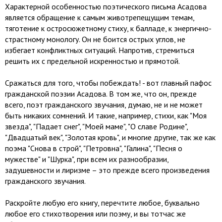
Характерной особенностью поэтического письма Асадова
является обращение к самым животрепещущим темам,
тяготение к остросюжетному стиху, к балладе, к энергично-
страстному монологу. Он не боится острых углов, не
избегает конфликтных ситуаций. Напротив, стремиться
решить их с предельной искренностью и прямотой.
Сражаться для того, чтобы побеждать! - вот главный пафос
гражданской поэзии Асадова. В том же, что он, прежде
всего, поэт гражданского звучания, думаю, не и не может
быть никаких сомнений. И такие, например, стихи, как "Моя
звезда", "Падает снег", "Моей маме", "О славе Родине",
"Двадцатый век", "Золотая кровь", и многие другие, так же как
поэма "Снова в строй", "Петровна", "Галина", "Песня о
мужестве" и "Шурка", при всем их разнообразии,
задушевности и лиризме – это прежде всего произведения
гражданского звучания.
Раскройте любую его книгу, перечтите любое, буквально
любое его стихотворения или поэму, и вы тотчас же