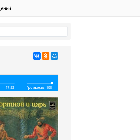
дений
17:53
Громкость: 100