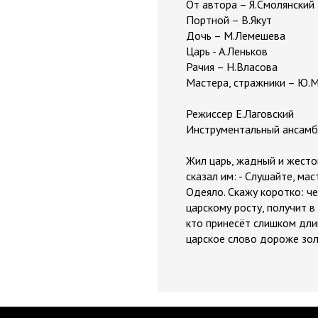
От автора – Я.Смолянский
Портной – В.Якут
Дочь – М.Лемешева
Царь - А.Леньков
Рачия – Н.Власова
Мастера, стражники – Ю.
Режиссер Е.Лаговский
Инструментальный ансамб
Жил царь, жадный и жесто
сказал им: - Слушайте, ма
Одеяло. Скажу коротко: че
царскому росту, получит в
кто принесёт слишком дли
царское слово дороже зол