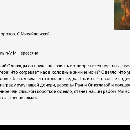
Морозов, С.Михайловский
ль п/у М.Нерсесяна
кий.Однажды он приказал созвать во дворец всех портных, тка
стера! Что согревает нас в холодные зимние ночи? Одеяло. Что у
ловек без одеяла - что конь без седла. Так вот: кто сошьёт од
 награду руку нашей дочери, царевны Рачии Огнеглазой и полцарс
нное или слишком короткое одеяло, станет нашим рабом. Мы всё
ота, крепче алмаза.