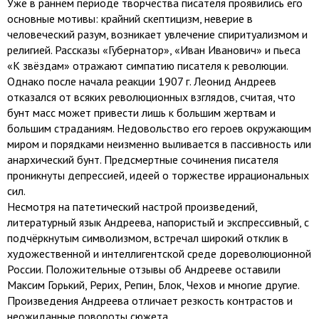
Уже в раннем периоде творчества писателя проявились его
основные мотивы: крайний скептицизм, неверие в
человеческий разум, возникает увлечение спиритуализмом и
религией. Рассказы «Губернатор», «Иван Иванович» и пьеса
«К звёздам» отражают симпатию писателя к революции.
Однако после начала реакции 1907 г. Леонид Андреев
отказался от всяких революционных взглядов, считая, что
бунт масс может привести лишь к большим жертвам и
большим страданиям. Недовольство его героев окружающим
миром и порядками неизменно выливается в пассивность или
анархический бунт. Предсмертные сочинения писателя
проникнуты депрессией, идеей о торжестве иррациональных
сил.
Несмотря на патетический настрой произведений,
литературный язык Андреева, напористый и экспрессивный, с
подчёркнутым символизмом, встречал широкий отклик в
художественной и интеллигентской среде дореволюционной
России. Положительные отзывы об Андрееве оставили
Максим Горький, Рерих, Репин, Блок, Чехов и многие другие.
Произведения Андреева отличает резкость контрастов и
неожиданные повороты сюжета.