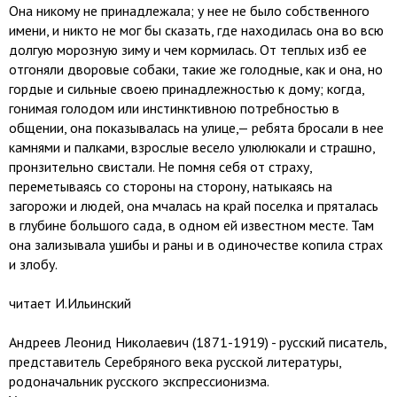
Она никому не принадлежала; у нее не было собственного
имени, и никто не мог бы сказать, где находилась она во всю
долгую морозную зиму и чем кормилась. От теплых изб ее
отгоняли дворовые собаки, такие же голодные, как и она, но
гордые и сильные своею принадлежностью к дому; когда,
гонимая голодом или инстинктивною потребностью в
общении, она показывалась на улице,— ребята бросали в нее
камнями и палками, взрослые весело улюлюкали и страшно,
пронзительно свистали. Не помня себя от страху,
переметываясь со стороны на сторону, натыкаясь на
загорожи и людей, она мчалась на край поселка и пряталась
в глубине большого сада, в одном ей известном месте. Там
она зализывала ушибы и раны и в одиночестве копила страх
и злобу.
читает И.Ильинский
Андреев Леонид Николаевич (1871-1919) - русский писатель,
представитель Серебряного века русской литературы,
родоначальник русского экспрессионизма.