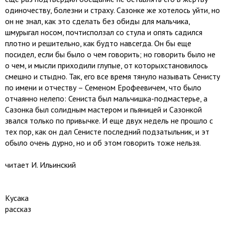
одиночеству, болезни и страху. Сазонке же хотелось уйти, но
он не знал, как это сделать без обиды для мальчика,
шмурыгал носом, почтисползал со стула и опять садился
плотно и решительно, как будто навсегда. Он бы еще
посидел, если бы было о чем говорить; но говорить было не
о чем, и мысли приходили глупые, от которыхстановилось
смешно и стыдно. Так, его все время тянуло называть Сенисту
по имени и отчеству – Семеном Ерофеевичем, что было
отчаянно нелепо: Сениста был мальчишка-подмастерье, а
Сазонка был солидным мастером и пьяницей и Сазонкой
звался только по привычке. И еще двух недель не прошло с
тех пор, как он дал Сенисте последний подзатыльник, и эт
обыло очень дурно, но и об этом говорить тоже нельзя.
читает И. Ильинский
Кусака
рассказ