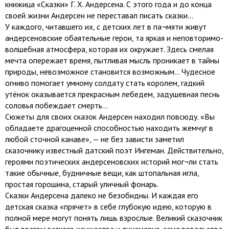
книжица «Сказки» Г. X. Андерсена. С этого года и до конца
своей жизни Андерсен не переставал писать сказки...
У каждого, читавшего их, с детских лет в па¬мяти живут
андерсеновские обаятельные герои, та яркая и неповторимо-
волшебная атмосфера, которая их окружает. Здесь смелая
мечта опережает время, пытливая мысль проникает в тайны
природы, невозможное становится возможным... Чудесное
огниво помогает умному солдату стать королем, гадкий
утёнок оказывается прекрасным лебедем, задушевная песнь
соловья побеждает смерть...
Сюжеты для своих сказок Андерсен находил повсюду. «Вы
обладаете драгоценной способностью находить жемчуг в
любой сточной канаве», — не без зависти заметил
сказочнику известный датский поэт Ингеман. Действительно,
героями поэтических андерсеновских историй мог¬ли стать
такие обычные, будничные вещи, как штопальная игла,
простая горошина, старый уличный фонарь.
Сказки Андерсена далеко не безобидны. И каждая его
детская сказка «прячет» в себе глубокую идею, которую в
полной мере могут понять лишь взрослые. Великий сказочник