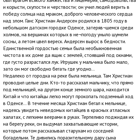
был врагом всякого ханжества и лицемерия, самодовольства
и корысти, скупости и черствости; он учил людей верить в
победу солнца над мраком, доброго человеческого сердца
над злом. Ганс Христиан Андерсен родился в 1805 году в
небольшом датском городке Оденсе, затеряв¬шемся среди
холмов, на вершинах которых в не¬погоду уныло шумели
сосны, а летом цвел вереск. Андерсен вырос в бедности.
Единственной гордостью семьи была необыкновенная
чистота в их доме да ящик с землей, стоявший под окнами,
где густо разрастался лук. Игрушек у мальчика было мало,
зато он мог свободно бегать где угодно...
Недалеко от городка на реке была мельница. Там Христиан
проводил целые дни. Кто-то рассказал мальчику, что прямо
под мельницей, на другом конце земного шара, находится
Китай и что китайцы легко могут прокопать подземный ход
в Оденсе... В течение месяца Христиан бегал к мельнице,
надеясь увидеть неведомых китайцев в красных атласных
халатах, с легкими веерами в руках. Терпеливо поджидая их
на берегу реки, он выдумал захватывающие истории,
которые потом рассказывал старухам из соседней
богадельни. Те дивились поразительному дару сына