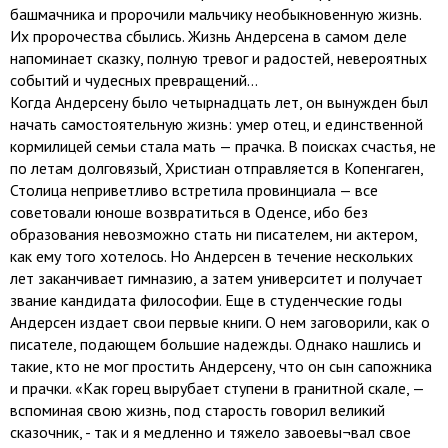
башмачника и пророчили мальчику необыкновенную жизнь.
Их пророчества сбылись. Жизнь Андерсена в самом деле
напоминает сказку, полную тревог и радостей, невероятных
событий и чудесных превращений…
Когда Андерсену было четырнадцать лет, он вынужден был
начать самостоятельную жизнь: умер отец, и единственной
кормилицей семьи стала мать — прачка. В поисках счастья, не
по летам долговязый, Христиан отправляется в Копенгаген,
Столица неприветливо встретила провинциала — все
советовали юноше возвратиться в Оденсе, ибо без
образования невозможно стать ни писателем, ни актером,
как ему того хотелось. Но Андерсен в течение нескольких
лет заканчивает гимназию, а затем университет и получает
звание кандидата философии. Еще в студенческие годы
Андерсен издает свои первые книги. О нем заговорили, как о
писателе, подающем большие надежды. Однако нашлись и
такие, кто не мог простить Андерсену, что он сын сапожника
и прачки. «Как горец вырубает ступени в гранитной скале, —
вспоминая свою жизнь, под старость говорил великий
сказочник, - так и я медленно и тяжело завоевы¬вал свое