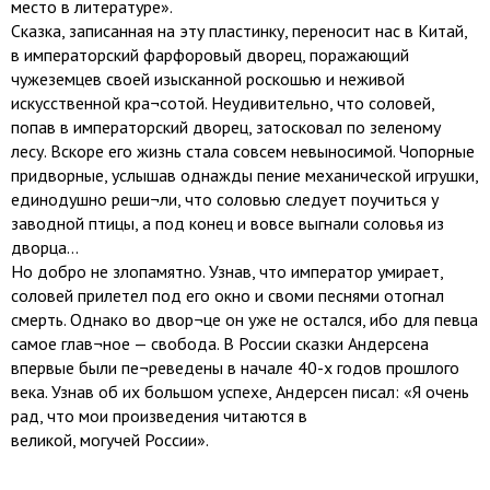
место в литературе».
Сказка, записанная на эту пластинку, переносит нас в Китай,
в императорский фарфоровый дворец, поражающий
чужеземцев своей изысканной роскошью и неживой
искусственной кра¬сотой. Неудивительно, что соловей,
попав в императорский дворец, затосковал по зеленому
лесу. Вскоре его жизнь стала совсем невыносимой. Чопорные
придворные, услышав однажды пение механической игрушки,
единодушно реши¬ли, что соловью следует поучиться у
заводной птицы, а под конец и вовсе выгнали соловья из
дворца...
Но добро не злопамятно. Узнав, что император умирает,
соловей прилетел под его окно и своми песнями отогнал
смерть. Однако во двор¬це он уже не остался, ибо для певца
самое глав¬ное — свобода. В России сказки Андерсена
впервые были пе¬реведены в начале 40-х годов прошлого
века. Узнав об их большом успехе, Андерсен писал: «Я очень
рад, что мои произведения читаются в
великой, могучей России».