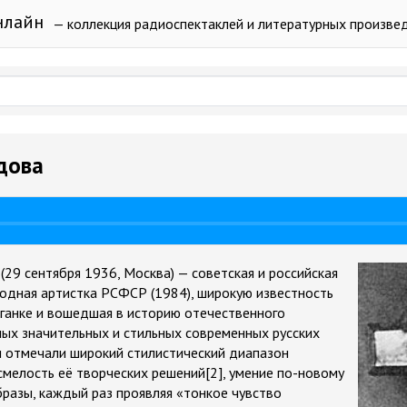
нлайн
— коллекция радиоспектаклей и литературных произве
дова
а
 (29 сентября 1936, Москва) — советская и российская
ародная артистка РСФСР (1984), широкую известность
аганке и вошедшая в историю отечественного
амых значительных и стильных современных русских
ки отмечали широкий стилистический диапазон
смелость её творческих решений[2], умение по-новому
бразы, каждый раз проявляя «тонкое чувство