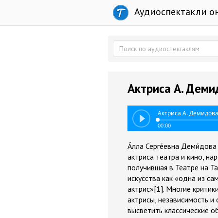
Аудиоспектакли о
Актриса А. Деми
Актриса А. Демидов
00:00
А́лла Серге́евна Деми́дова
актриса театра и кино, н
получившая в Театре на Т
искусства как «одна из с
актрис»[1]. Многие крити
актрисы, независимость и 
высветить классические о