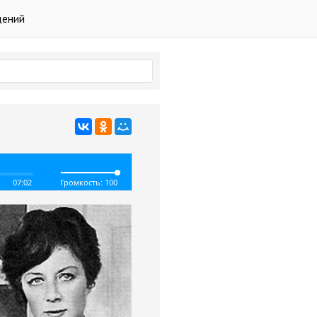
дений
07:02
Громкость: 100